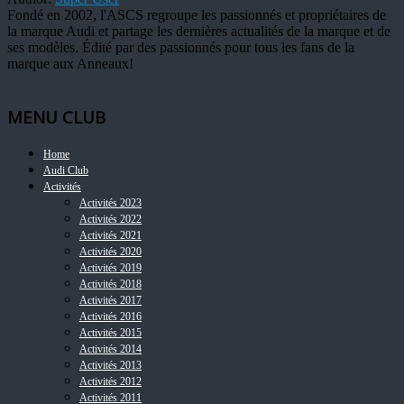
Fondé en 2002, l'ASCS regroupe les passionnés et propriétaires de
la marque Audi et partage les dernières actualités de la marque et de
ses modèles. Édité par des passionnés pour tous les fans de la
marque aux Anneaux!
MENU CLUB
Home
Audi Club
Activités
Activités 2023
Activités 2022
Activités 2021
Activités 2020
Activités 2019
Activités 2018
Activités 2017
Activités 2016
Activités 2015
Activités 2014
Activités 2013
Activités 2012
Activités 2011