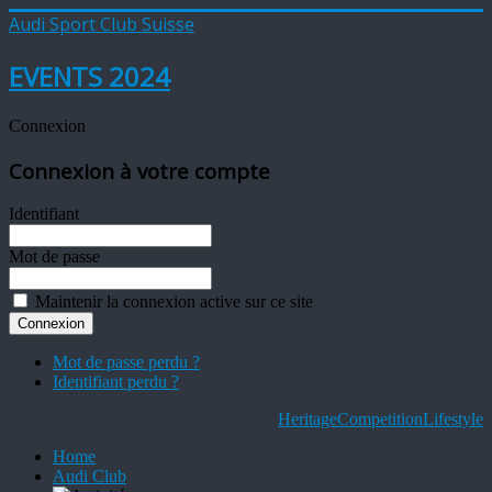
Audi Sport Club Suisse
EVENTS 2024
Connexion
Connexion à votre compte
Identifiant
Mot de passe
Maintenir la connexion active sur ce site
Mot de passe perdu ?
Identifiant perdu ?
Heritage
Competition
Lifestyle
Home
Audi Club