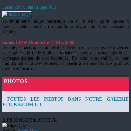
Facebook
Twitter
Google Plus
Le traditionnel rallye touristique du Club Audi Sport Suisse a
traversé cette année la magnifique région du Jura, Troisième
Edition....
Samedi 14 et Dimanche 15 Mai 2005
Le rallye touristique annuel du CASS nous a permis de traverser
cette année, la belle région Jurassienne avec de beaux cols et de
paysages sortant de nos habitudes. En toute convivialité, ce tour
traditionnel a roulé en douceur et plaisir à la rencontre des produits
du terroir locaux...
PHOTOS
TOUTES LES PHOTOS DANS NOTRE GALERIE
FLICKR.COM ICI
A PROPOS DE L'AUTEUR
Author:
Super User