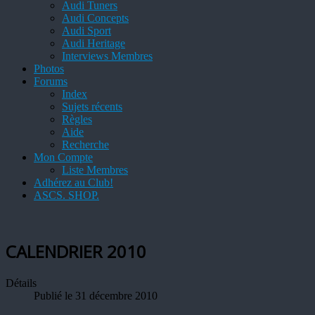
Audi Tuners
Audi Concepts
Audi Sport
Audi Heritage
Interviews Membres
Photos
Forums
Index
Sujets récents
Règles
Aide
Recherche
Mon Compte
Liste Membres
Adhérez au Club!
ASCS. SHOP.
CALENDRIER 2010
Détails
Publié le 31 décembre 2010