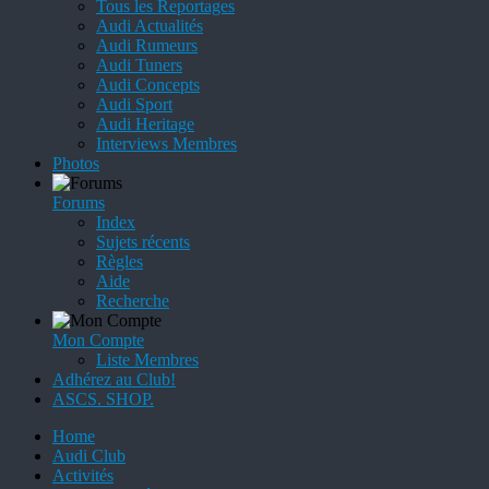
Tous les Reportages
Audi Actualités
Audi Rumeurs
Audi Tuners
Audi Concepts
Audi Sport
Audi Heritage
Interviews Membres
Photos
Forums
Index
Sujets récents
Règles
Aide
Recherche
Mon Compte
Liste Membres
Adhérez au Club!
ASCS. SHOP.
Home
Audi Club
Activités