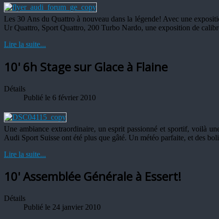
Les 30 Ans du Quattro à nouveau dans la légende! Avec une expositio
Ur Quattro, Sport Quattro, 200 Turbo Nardo, une exposition de calibre
Lire la suite...
10' 6h Stage sur Glace à Flaine
Détails
Publié le 6 février 2010
Une ambiance extraordinaire, un esprit passionné et sportif, voilà u
Audi Sport Suisse ont été plus que gâté. Un météo parfaite, et des bo
Lire la suite...
10' Assemblée Générale à Essert!
Détails
Publié le 24 janvier 2010