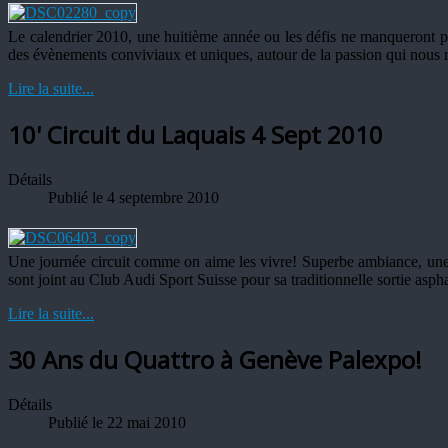
Le calendrier 2010, une huitième année ou les défis ne manqueront pas
des évènements conviviaux et uniques, autour de la passion qui nous r
Lire la suite...
10' Circuit du Laquais 4 Sept 2010
Détails
Publié le 4 septembre 2010
Une journée circuit comme on aime les vivre! Superbe ambiance, une mé
sont joint au Club Audi Sport Suisse pour sa traditionnelle sortie asph
Lire la suite...
30 Ans du Quattro à Genève Palexpo!
Détails
Publié le 22 mai 2010