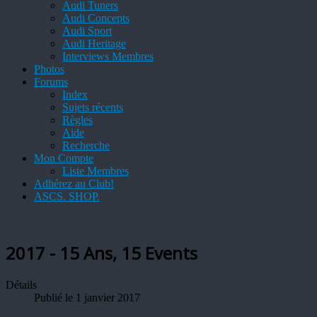
Audi Tuners
Audi Concepts
Audi Sport
Audi Heritage
Interviews Membres
Photos
Forums
Index
Sujets récents
Règles
Aide
Recherche
Mon Compte
Liste Membres
Adhérez au Club!
ASCS. SHOP.
2017 - 15 Ans, 15 Events
Détails
Publié le 1 janvier 2017