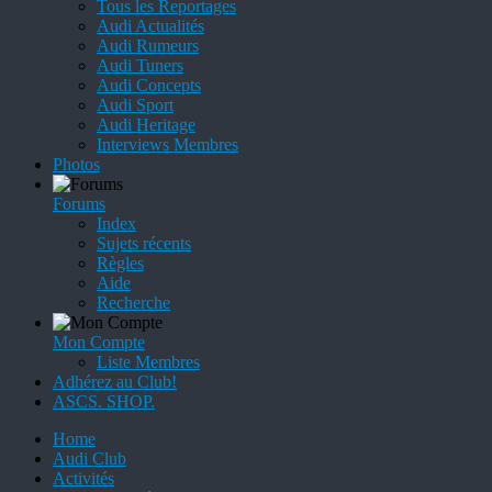
Tous les Reportages
Audi Actualités
Audi Rumeurs
Audi Tuners
Audi Concepts
Audi Sport
Audi Heritage
Interviews Membres
Photos
Forums
Index
Sujets récents
Règles
Aide
Recherche
Mon Compte
Liste Membres
Adhérez au Club!
ASCS. SHOP.
Home
Audi Club
Activités