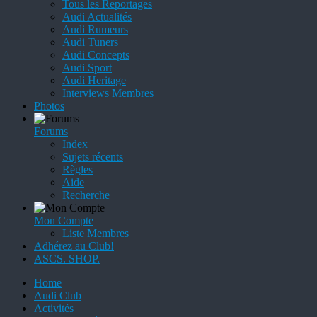
Tous les Reportages
Audi Actualités
Audi Rumeurs
Audi Tuners
Audi Concepts
Audi Sport
Audi Heritage
Interviews Membres
Photos
Forums
Index
Sujets récents
Règles
Aide
Recherche
Mon Compte
Liste Membres
Adhérez au Club!
ASCS. SHOP.
Home
Audi Club
Activités