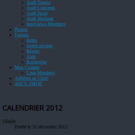
Audi Tuners
Audi Concepts
Audi Sport
Audi Heritage
Interviews Membres
Photos
Forums
Index
Sujets récents
Règles
Aide
Recherche
Mon Compte
Liste Membres
Adhérez au Club!
ASCS. SHOP.
CALENDRIER 2012
Détails
Publié le 31 décembre 2012