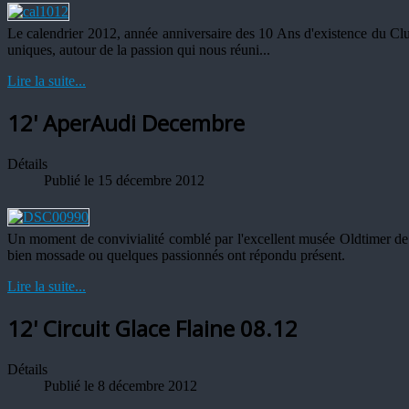
Le calendrier 2012, année anniversaire des 10 Ans d'existence du Club
uniques, autour de la passion qui nous réuni...
Lire la suite...
12' AperAudi Decembre
Détails
Publié le 15 décembre 2012
Un moment de convivialité comblé par l'excellent musée Oldtimer de
bien mossade ou quelques passionnés ont répondu présent.
Lire la suite...
12' Circuit Glace Flaine 08.12
Détails
Publié le 8 décembre 2012