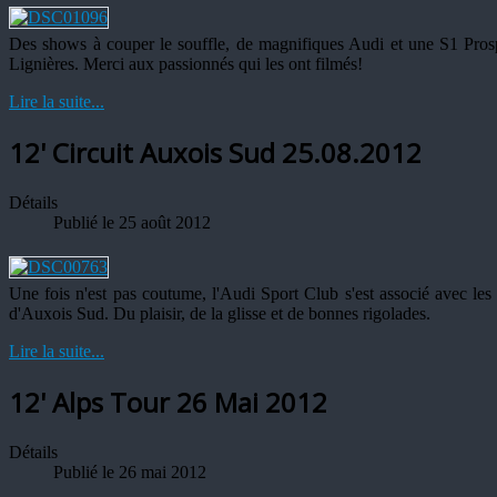
Des shows à couper le souffle, de magnifiques Audi et une S1 Prospe
Lignières. Merci aux passionnés qui les ont filmés!
Lire la suite...
12' Circuit Auxois Sud 25.08.2012
Détails
Publié le 25 août 2012
Une fois n'est pas coutume, l'Audi Sport Club s'est associé avec les 
d'Auxois Sud. Du plaisir, de la glisse et de bonnes rigolades.
Lire la suite...
12' Alps Tour 26 Mai 2012
Détails
Publié le 26 mai 2012