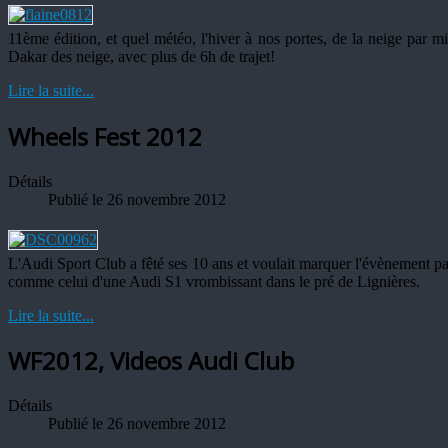
11ème édition, et quel météo, l'hiver à nos portes, de la neige par mi
Dakar des neige, avec plus de 6h de trajet!
Lire la suite...
Wheels Fest 2012
Détails
Publié le 26 novembre 2012
L'Audi Sport Club a fêté ses 10 ans et voulait marquer l'évènement pa
comme celui d'une Audi S1 vrombissant dans le pré de Lignières.
Lire la suite...
WF2012, Videos Audi Club
Détails
Publié le 26 novembre 2012