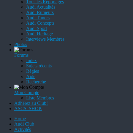
Tous les Reportages
Audi Actualités
Audi Rumeurs
Audi Tuners
Audi Concepts
Audi Sport
Audi Heritage
Interviews Membres
Photos
Forums
Index
Sujets récents
Règles
Aide
Recherche
Mon Compte
Liste Membres
Adhérez au Club!
ASCS. SHOP.
Home
Audi Club
Activités