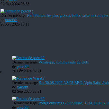
02 Oct 2024 06:56
Dernier message
Re: [Photos] les plus grosses/belles casse mécaniques
de
porci82
20 Avr 2025 15:11
Dernier message
Whatsapp, communauté du club
de
porci82
26 Fév 2024 07:21
e.
Dernier message
Re: 30.08.2025 ASCS BBQ Alpin Saint-Aub
de
Wasabi
02 Sep 2025 20:21
Dernier message
Portes ouvertes GT2i Suisse, 31 MAI DÈS 
de
porci82