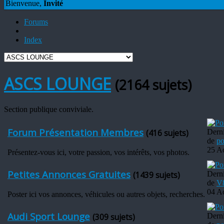
Bienvenue,
Invité
Forums
Index
ASCS LOUNGE
(2164 sujets)
Section publique conviviale.
Forum Présentation Membres
(416 sujets)
Dern
de
po
25 A
Présentez-vous ici, votre passion, vos intérêts, vos photos.
Petites Annonces Gratuites
(1439 sujets)
Dern
de
V
04 A
Poster ici vos annonces, véhicules ou autres objets, recherches.
Audi Sport Lounge
(309 sujets)
Dern