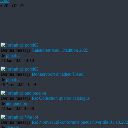
rci82
vr 2025 09:25
Dernier message
Calendrier Audi Tradition 2025
de
porci82
23 Jan 2025 14:10
Dernier message
Donkervoort dit adieu à Audi
de
porci82
18 Nov 2024 16:59
Dernier message
Re: Collection quattro catalogue
de
audipassion
22 Jan 2024 07:38
Dernier message
Re: Nouveauté conformité pneus hiver dès 01.10.202
de
Wasabi