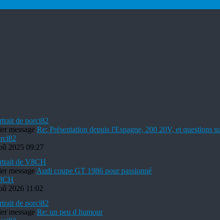
ier message
Re: Présentation depuis l'Espagne, 200 20V, et questions s
rci82
oû 2025 09:27
ier message
Audi coupe GT 1986 pour passionné
8CH
oû 2026 11:02
ier message
Re: un peu d humour