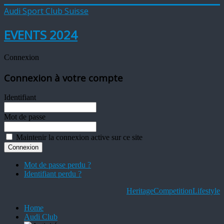
Audi Sport Club Suisse
EVENTS 2024
Connexion
Connexion à votre compte
Identifiant
Mot de passe
Maintenir la connexion active sur ce site
Mot de passe perdu ?
Identifiant perdu ?
Heritage
Competition
Lifestyle
Home
Audi Club