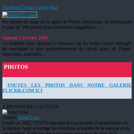
Facebook
Twitter
Google Plus
Six heures de stage sur la glace de Flaine, beaucoupe de participants
et plus de 300 photos d'un évènement magnifique....
Samedi 5 Février 2005
La tradition nous apprend à retourner sur les belles routes enneigés
de montagne et plus particulièrement du circuit glace de Flaine.
Souvenirs, souvenirs...
PHOTOS
TOUTES LES PHOTOS DANS NOTRE GALERIE
FLICKR.COM ICI
A PROPOS DE L'AUTEUR
Author:
Super User
Fondé en 2002, l'ASCS regroupe les passionnés et propriétaires de
la marque Audi et partage les dernières actualités de la marque et de
ses modèles. Édité par des passionnés pour tous les fans de la