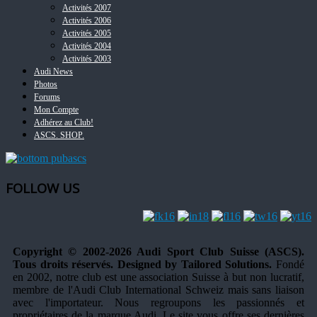
Activités 2007
Activités 2006
Activités 2005
Activités 2004
Activités 2003
Audi News
Photos
Forums
Mon Compte
Adhérez au Club!
ASCS. SHOP.
FOLLOW US
Copyright © 2002-2026 Audi Sport Club Suisse (ASCS).
Tous droits réservés. Designed by Tailored Solutions.
Fondé
en 2002, notre club est une association Suisse à but non lucratif,
membre de l'Audi Club International Schweiz mais sans liaison
avec l'importateur. Nous regroupons les passionnés et
propriétaires de la marque Audi. Le site vous offre ses dernières