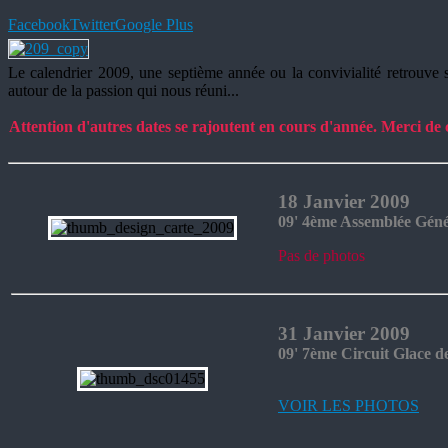
Facebook
Twitter
Google Plus
Le calendrier 2009, une septième année ou la convivialité retrouve se
autour de la passion qui nous réuni...
Attention d'autres dates se rajoutent en cours d'année. Merci de co
18 Janvier 2009
09' 4ème Assemblée Géné
Pas de photos
31 Janvier 2009
09' 7ème Circuit Glace d
VOIR LES PHOTOS