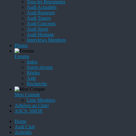
Tous les Reportages
Audi Actualités
Audi Rumeurs
Audi Tuners
Audi Concepts
Audi Sport
Audi Heritage
Interviews Membres
Photos
Forums
Index
Sujets récents
Règles
Aide
Recherche
Mon Compte
Liste Membres
Adhérez au Club!
ASCS. SHOP.
Home
Audi Club
Activités