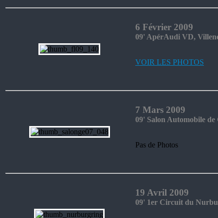
6 Février 2009
09' ApérAudi VD, Villen
VOIR LES PHOTOS
7 Mars 2009
09' Salon Automobile de
Pas de Photos
19 Avril 2009
09' 1er Circuit du Nurb