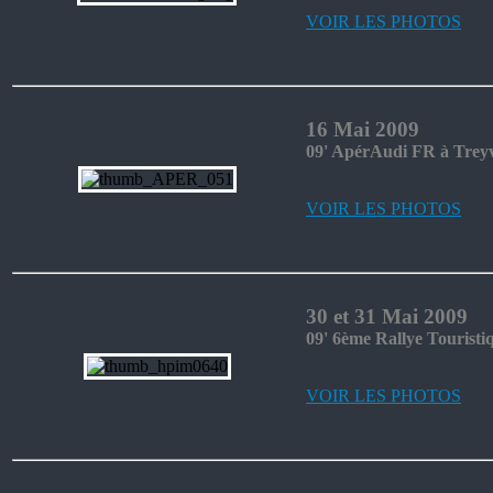
VOIR LES PHOTOS
16 Mai 2009
09' ApérAudi FR à Treyv
VOIR LES PHOTOS
30 et 31 Mai 2009
09' 6ème Rallye Touris
VOIR LES PHOTOS