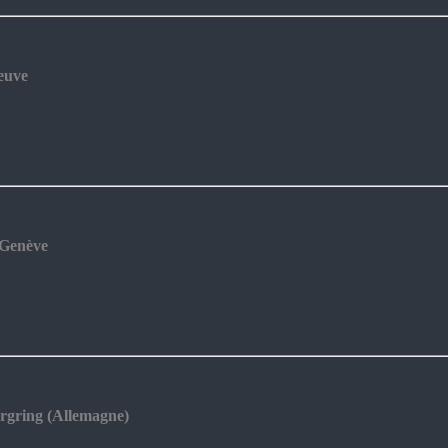
euve
 Genève
urgring (Allemagne)