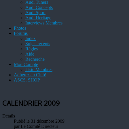
Audi Tuners
Audi Concepts
Audi Sport
Audi Heritage
Interviews Membres
Photos
Forums
Index
Sujets récents
Règles
Aide
Recherche
Mon Compte
Liste Membres
Adhérez au Club!
ASCS. SHOP.
CALENDRIER 2009
Détails
Publié le 31 décembre 2009
par
Le Comité Directeur