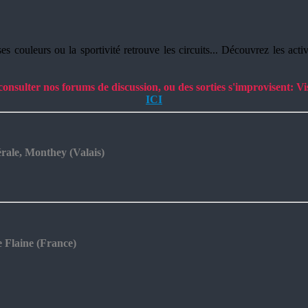
s couleurs ou la sportivité retrouve les circuits... Découvrez les act
nsulter nos forums de discussion, ou des sorties s'improvisent: Visit
ICI
rale, Monthey (Valais)
e Flaine (France)