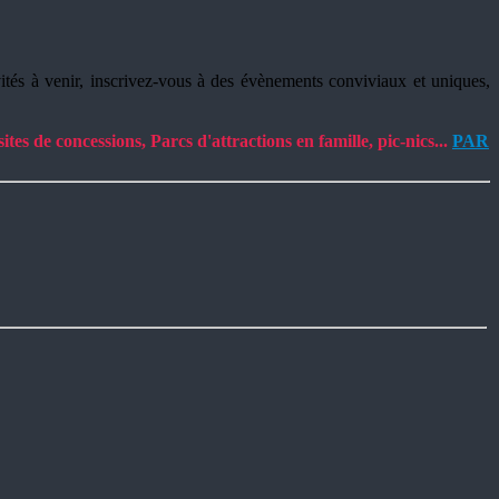
ivités à venir, inscrivez-vous à des évènements conviviaux et uniques,
es de concessions, Parcs d'attractions en famille, pic-nics...
PAR