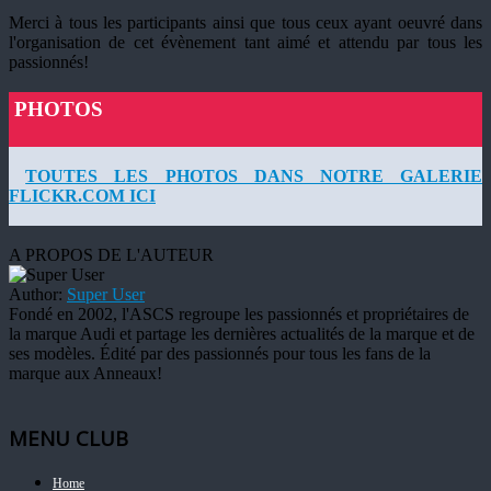
Merci à tous les participants ainsi que tous ceux ayant oeuvré dans
l'organisation de cet évènement tant aimé et attendu par tous les
passionnés!
PHOTOS
TOUTES LES PHOTOS DANS NOTRE GALERIE
FLICKR.COM ICI
A PROPOS DE L'AUTEUR
Author:
Super User
Fondé en 2002, l'ASCS regroupe les passionnés et propriétaires de
la marque Audi et partage les dernières actualités de la marque et de
ses modèles. Édité par des passionnés pour tous les fans de la
marque aux Anneaux!
MENU CLUB
Home