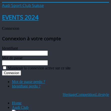
Audi Sport Club Suisse
EVENTS 2024
Connexion
Connexion à votre compte
Identifiant
Mot de passe
Maintenir la connexion active sur ce site
Mot de passe perdu ?
Identifiant perdu ?
Heritage
Competition
Lifestyle
Home
Audi Club