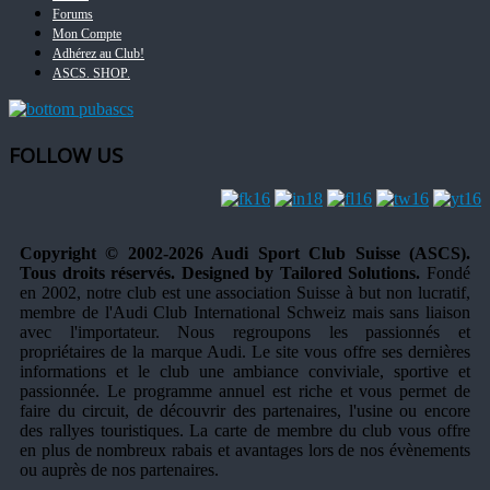
Forums
Mon Compte
Adhérez au Club!
ASCS. SHOP.
FOLLOW US
Copyright © 2002-2026 Audi Sport Club Suisse (ASCS).
Tous droits réservés. Designed by Tailored Solutions.
Fondé
en 2002, notre club est une association Suisse à but non lucratif,
membre de l'Audi Club International Schweiz mais sans liaison
avec l'importateur. Nous regroupons les passionnés et
propriétaires de la marque Audi. Le site vous offre ses dernières
informations et le club une ambiance conviviale, sportive et
passionnée. Le programme annuel est riche et vous permet de
faire du circuit, de découvrir des partenaires, l'usine ou encore
des rallyes touristiques. La carte de membre du club vous offre
en plus de nombreux rabais et avantages lors de nos évènements
ou auprès de nos partenaires.