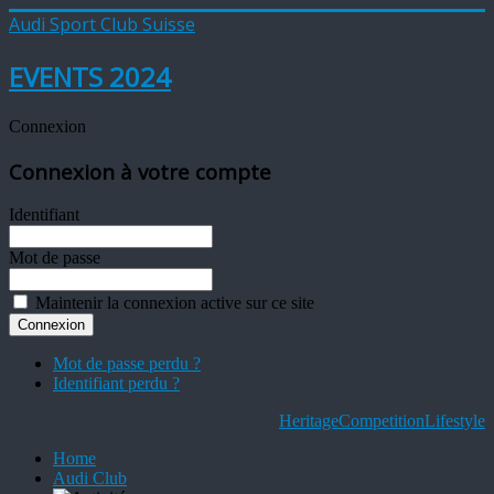
Audi Sport Club Suisse
EVENTS 2024
Connexion
Connexion à votre compte
Identifiant
Mot de passe
Maintenir la connexion active sur ce site
Mot de passe perdu ?
Identifiant perdu ?
Heritage
Competition
Lifestyle
Home
Audi Club