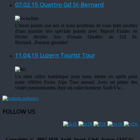
07.02.15 Quattro Gd St-Bernard
L'hiver pointe son nez et nous profitons de vous faire profiter
d'une journée très spéciale passée avec Marcel Fässler en
février dernier lors d'essais Quattro au Gd St-
Bernard...Passion garantie!
11.04.15 Luzern Tourist Tour
Un mini rallye touristique pour nous mettre en apétit pour
notre célèbre Swiss Alps Tour annuel. Avec en prime des
visites passionnantes chez un collectionneur Audi/Vw...
FOLLOW US
Copyright © 2002-2026 Audi Sport Club Suisse (ASCS).