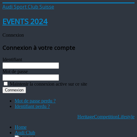
Audi Sport Club Suisse
EVENTS 2024
Connexion
Connexion à votre compte
Identifiant
Mot de passe
Maintenir la connexion active sur ce site
Mot de passe perdu ?
Identifiant perdu ?
Heritage
Competition
Lifestyle
Home
Audi Club