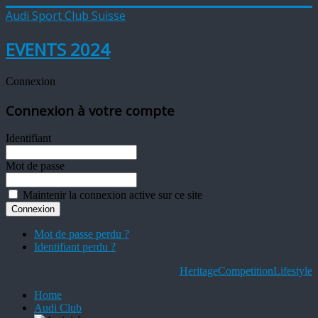
Audi Sport Club Suisse
EVENTS 2024
Connexion
Connexion à votre compte
Identifiant
Mot de passe
Maintenir la connexion active sur ce site
Mot de passe perdu ?
Identifiant perdu ?
Heritage
Competition
Lifestyle
Home
Audi Club