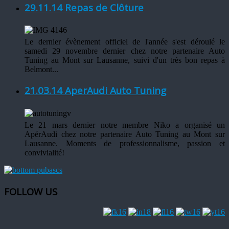
29.11.14 Repas de Clôture
Le dernier évènement officiel de l'année s'est déroulé le
samedi 29 novembre dernier chez notre partenaire Auto
Tuning au Mont sur Lausanne, suivi d'un très bon repas à
Belmont...
21.03.14 AperAudi Auto Tuning
Le 21 mars dernier notre membre Niko a organisé un
ApérAudi chez notre partenaire Auto Tuning au Mont sur
Lausanne. Moments de professionnalisme, passion et
convivialité!
FOLLOW US