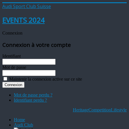
Audi Sport Club Suisse
EVENTS 2024
Connexion
Connexion à votre compte
Identifiant
Mot de passe
Maintenir la connexion active sur ce site
Mot de passe perdu ?
Identifiant perdu ?
Heritage
Competition
Lifestyle
Home
Audi Club