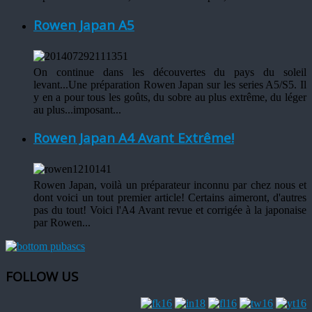
Rowen Japan A5
On continue dans les découvertes du pays du soleil
levant...Une préparation Rowen Japan sur les series A5/S5. Il
y en a pour tous les goûts, du sobre au plus extrême, du léger
au plus...imposant...
Rowen Japan A4 Avant Extrême!
Rowen Japan, voilà un préparateur inconnu par chez nous et
dont voici un tout premier article! Certains aimeront, d'autres
pas du tout! Voici l'A4 Avant revue et corrigée à la japonaise
par Rowen...
FOLLOW US