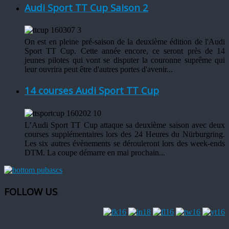
Audi Sport TT Cup Saison 2
On est en pleine pré-saison de la deuxième édition de l'Audi
Sport TT Cup. Cette année encore, ce seront près de 14
jeunes pilotes qui vont se disputer la couronne suprême qui
leur ouvrira peut être d'autres portes d'avenir...
14 courses Audi Sport TT Cup
L’Audi Sport TT Cup attaque sa deuxième saison avec deux
courses supplémentaires lors des 24 Heures du Nürburgring.
Les six autres évènements se dérouleront lors des week-ends
DTM. La coupe démarre en mai prochain...
FOLLOW US