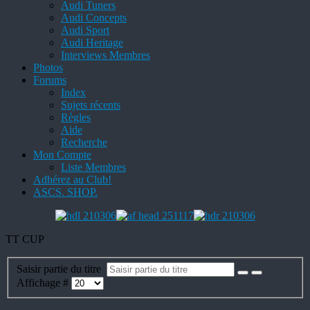
Audi Tuners
Audi Concepts
Audi Sport
Audi Heritage
Interviews Membres
Photos
Forums
Index
Sujets récents
Règles
Aide
Recherche
Mon Compte
Liste Membres
Adhérez au Club!
ASCS. SHOP.
TT CUP
Saisir partie du titre
Affichage #