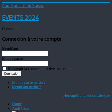
Audi Sport Club Suisse
EVENTS 2024
Connexion
Connexion à votre compte
Identifiant
Mot de passe
Maintenir la connexion active sur ce site
Mot de passe perdu ?
Identifiant perdu ?
Heritage
Competition
Lifestyle
Home
Audi Club