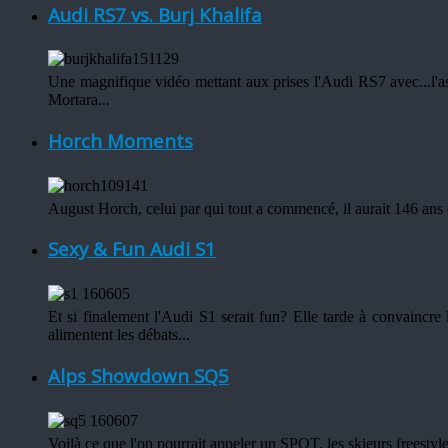
Audi RS7 vs. Burj Khalifa
Une magnifique vidéo mettant aux prises l'Audi RS7 avec...l
Mortara...
Horch Moments
August Horch, celui par qui tout a commencé, il aurait 146 ans e
Sexy & Fun Audi S1
Et si finalement l'Audi S1 serait fun? Elle tarde à convaincre
alimentent les débats...
Alps Showdown SQ5
Voilà ce que l'on pourrait appeler un SPOT, les skieurs freesty