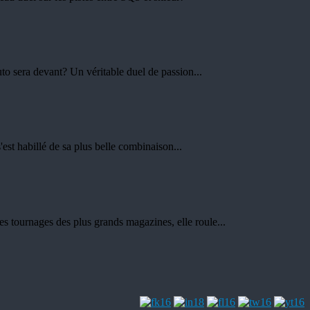
to sera devant? Un véritable duel de passion...
est habillé de sa plus belle combinaison...
ues tournages des plus grands magazines, elle roule...