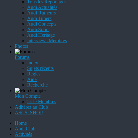
Tous les Reportages
Audi Actualités
Audi Rumeurs
Audi Tuners
Audi Concepts
Audi Sport
Audi Heritage
Interviews Membres
Photos
Forums
Index
Sujets récents
Règles
Aide
Recherche
Mon Compte
Liste Membres
Adhérez au Club!
ASCS. SHOP.
Home
Audi Club
Activités