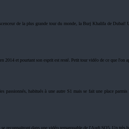
'ascenceur de la plus grande tour du monde, la Burj Khalifa de Dubai
n 2014 et pourtant son esprit est resté. Petit tour vidéo de ce que l'on
 les passionnés, habitués à une autre S1 mais se fait une place parmis
le se reconnaitront dans une vidéo remarquable de l'Audi SQ5. Un très be