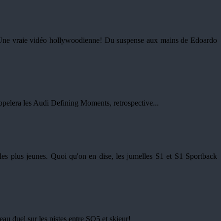
! Une vraie vidéo hollywoodienne! Du suspense aux mains de Edoardo
 appelera les Audi Defining Moments, retrospective...
 les plus jeunes. Quoi qu'on en dise, les jumelles S1 et S1 Sportback
au duel sur les pistes entre SQ5 et skieur!