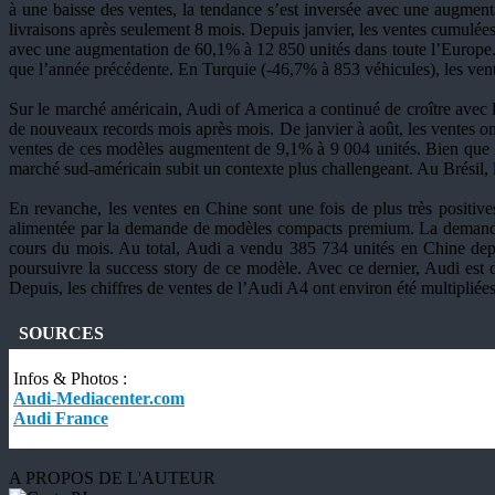
à une baisse des ventes, la tendance s’est inversée avec une augmen
livraisons après seulement 8 mois. Depuis janvier, les ventes cumulée
avec une augmentation de 60,1% à 12 850 unités dans toute l’Europe. 
que l’année précédente. En Turquie (-46,7% à 853 véhicules), les ven
Sur le marché américain, Audi of America a continué de croître avec 
de nouveaux records mois après mois. De janvier à août, les ventes o
ventes de ces modèles augmentent de 9,1% à 9 004 unités. Bien que l
marché sud-américain subit un contexte plus challengeant. Au Brésil, 
En revanche, les ventes en Chine sont une fois de plus très positiv
alimentée par la demande de modèles compacts premium. La demande 
cours du mois. Au total, Audi a vendu 385 734 unités en Chine depu
poursuivre la success story de ce modèle. Avec ce dernier, Audi est
Depuis, les chiffres de ventes de l’Audi A4 ont environ été multipliée
SOURCES
Infos & Photos :
Audi-Mediacenter.com
Audi France
A PROPOS DE L'AUTEUR