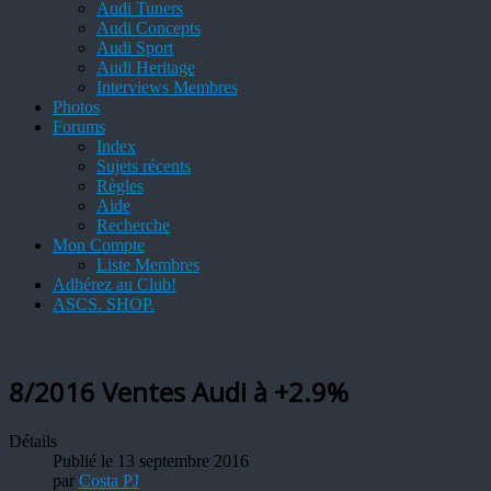
Audi Tuners
Audi Concepts
Audi Sport
Audi Heritage
Interviews Membres
Photos
Forums
Index
Sujets récents
Règles
Aide
Recherche
Mon Compte
Liste Membres
Adhérez au Club!
ASCS. SHOP.
8/2016 Ventes Audi à +2.9%
Détails
Publié le 13 septembre 2016
par
Costa PJ