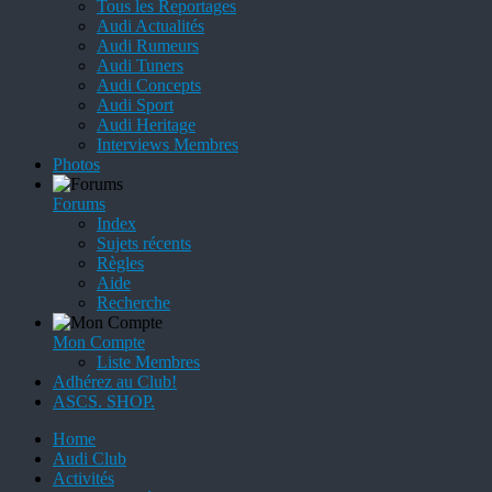
Tous les Reportages
Audi Actualités
Audi Rumeurs
Audi Tuners
Audi Concepts
Audi Sport
Audi Heritage
Interviews Membres
Photos
Forums
Index
Sujets récents
Règles
Aide
Recherche
Mon Compte
Liste Membres
Adhérez au Club!
ASCS. SHOP.
Home
Audi Club
Activités