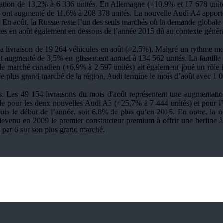
tation de 13,2% à 6 336 unités. En Allemagne (+10,9% et 17 678 unités
s ont augmenté de 11,6% à 208 378 unités. La nouvelle Audi A4 apporte 
En août, la Russie reste l’un des seuls marchés où la demande globale
tes en août également en dessous de l’année 2015 dû au contexte généra
la livraison de 19 264 véhicules en août (+2,5%). Malgré un rythme moi
nt augmenté de 3,5% en glissement annuel à 134 562 unités. La famille d
e marché canadien (+6,9% à 2 597 unités) ait également joué un rôle 
le plus grand marché de la région, Audi termine le mois d’août avec 1 0
es. Les 49 154 livraisons du mois d’août représentent une augmentati
pour les deux nouvelles Audi A3 (+25,7% à 7 444 unités) et pour l’A
is le début de l’année, soit 6,8% de plus qu’en 2015. En outre, la no
 devenu en 2009 le premier constructeur premium à offrir une berline à
s par 6 sur son plus grand marché.