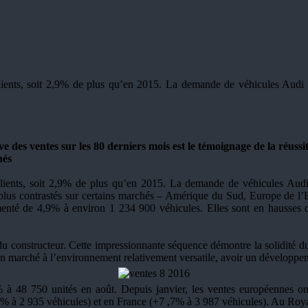
ients, soit 2,9% de plus qu’en 2015. La demande de véhicules Audi 
ve des ventes sur les 80 derniers mois est le témoignage de la réuss
hés
ients, soit 2,9% de plus qu’en 2015. La demande de véhicules Audi
s contrastés sur certains marchés – Amérique du Sud, Europe de l’Est 
gmenté de 4,9% à environ 1 234 900 véhicules. Elles sont en hausses d
du constructeur. Cette impressionnante séquence démontre la solidité 
marché à l’environnement relativement versatile, avoir un développemen
 à 48 750 unités en août. Depuis janvier, les ventes européennes 
3,3% à 2 935 véhicules) et en France (+7 ,7% à 3 987 véhicules). Au Ro