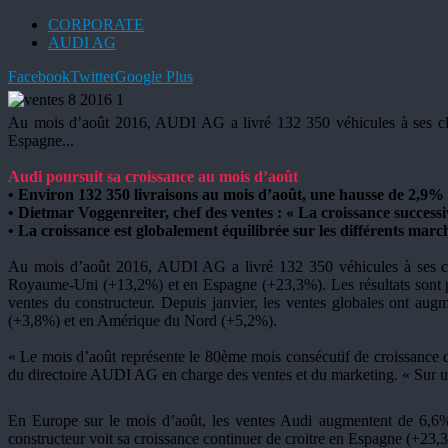
CORPORATE
AUDI AG
Facebook
Twitter
Google Plus
Au mois d’août 2016, AUDI AG a livré 132 350 véhicules à ses cl
Espagne...
Audi poursuit sa croissance au mois d’août
• Environ 132 350 livraisons au mois d’août, une hausse de 2,9%
• Dietmar Voggenreiter, chef des ventes : « La croissance successi
• La croissance est globalement équilibrée sur les différents marc
Au mois d’août 2016, AUDI AG a livré 132 350 véhicules à ses cl
Royaume-Uni (+13,2%) et en Espagne (+23,3%). Les résultats sont plu
ventes du constructeur. Depuis janvier, les ventes globales ont au
(+3,8%) et en Amérique du Nord (+5,2%).
« Le mois d’août représente le 80ème mois consécutif de croissance 
du directoire AUDI AG en charge des ventes et du marketing. « Sur un 
En Europe sur le mois d’août, les ventes Audi augmentent de 6,6%
constructeur voit sa croissance continuer de croitre en Espagne (+2