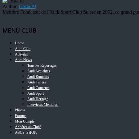
Author:
Costa PJ
Membre Fondateur de l'Audi Sport Club Suisse en 2002, ce grand pass
MENU CLUB
Home
Audi Club
Activités
Audi News
Tous les Reportages
Audi Actualités
Audi Rumeurs
Audi Tuners
Audi Concepts
Audi Sport
Audi Heritage
Interviews Membres
Photos
Forums
Mon Compte
Adhérez au Club!
ASCS. SHOP.