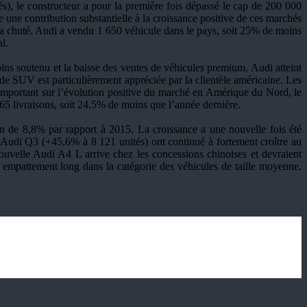
), le constructeur a pour la première fois dépassé le cap de 200 000
une contribution substantielle à la croissance positive de ces marchés
 a chuté. Audi a vendu 1 650 véhicule dans le pays, soit 25% de moins
l.
ns soutenu et la baisse des ventes de véhicules premium, Audi atteint
e SUV est particulièrement appréciée par la clientèle américaine. Les
important sur l’évolution positive du marché en Amérique du Nord, le
65 livraisons, soit 24,5% de moins que l’année dernière.
on de 8,8% par rapport à 2015. La croissance a une nouvelle fois été
udi Q3 (+45,6% à 8 121 unités) ont continué à fortement croître au
uvelle Audi A4 L arrive chez les concessions chinoises et devraient
 empattement long dans la catégorie des véhicules de taille moyenne.