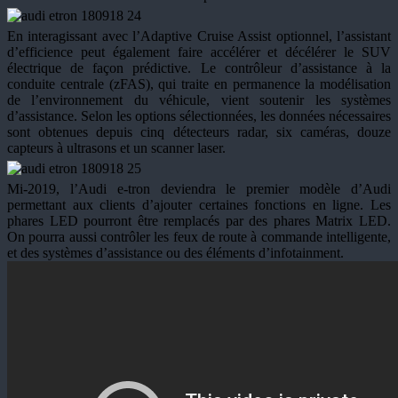
En interagissant avec l’Adaptive Cruise Assist optionnel, l’assistant
d’efficience peut également faire accélérer et décélérer le SUV
électrique de façon prédictive. Le contrôleur d’assistance à la
conduite centrale (zFAS), qui traite en permanence la modélisation
de l’environnement du véhicule, vient soutenir les systèmes
d’assistance. Selon les options sélectionnées, les données nécessaires
sont obtenues depuis cinq détecteurs radar, six caméras, douze
capteurs à ultrasons et un scanner laser.
Mi-2019, l’Audi e-tron deviendra le premier modèle d’Audi
permettant aux clients d’ajouter certaines fonctions en ligne. Les
phares LED pourront être remplacés par des phares Matrix LED.
On pourra aussi contrôler les feux de route à commande intelligente,
et des systèmes d’assistance ou des éléments d’infotainment.