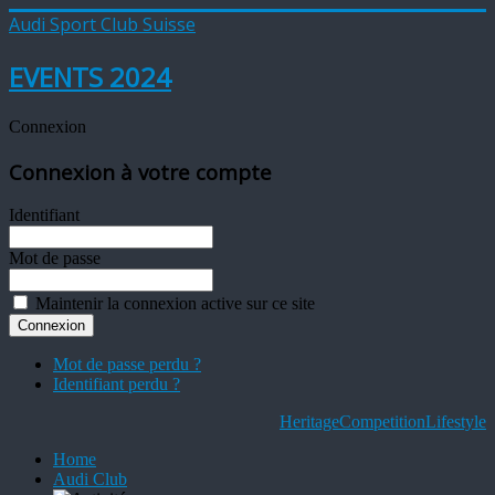
Audi Sport Club Suisse
EVENTS 2024
Connexion
Connexion à votre compte
Identifiant
Mot de passe
Maintenir la connexion active sur ce site
Mot de passe perdu ?
Identifiant perdu ?
Heritage
Competition
Lifestyle
Home
Audi Club