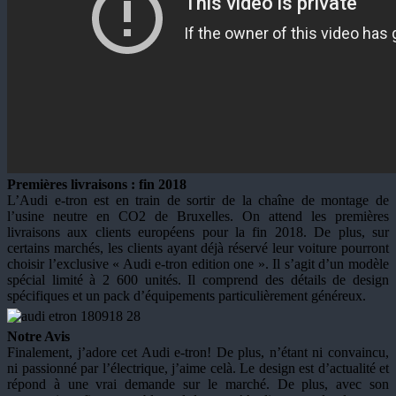
Premières livraisons : fin 2018
L’Audi e-tron est en train de sortir de la chaîne de montage de
l’usine neutre en CO2 de Bruxelles. On attend les premières
livraisons aux clients européens pour la fin 2018. De plus, sur
certains marchés, les clients ayant déjà réservé leur voiture pourront
choisir l’exclusive « Audi e-tron edition one ». Il s’agit d’un modèle
spécial limité à 2 600 unités. Il comprend des détails de design
spécifiques et un pack d’équipements particulièrement généreux.
Notre Avis
Finalement, j’adore cet Audi e-tron! De plus, n’étant ni convaincu,
ni passionné par l’électrique, j’aime celà. Le design est d’actualité et
répond à une vrai demande sur le marché. De plus, avec son