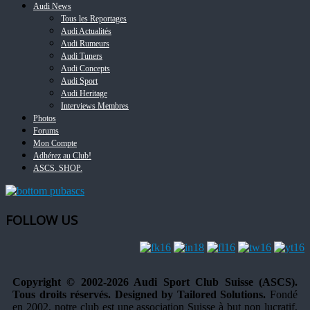
Audi News
Tous les Reportages
Audi Actualités
Audi Rumeurs
Audi Tuners
Audi Concepts
Audi Sport
Audi Heritage
Interviews Membres
Photos
Forums
Mon Compte
Adhérez au Club!
ASCS. SHOP.
FOLLOW US
Copyright © 2002-2026 Audi Sport Club Suisse (ASCS).
Tous droits réservés. Designed by Tailored Solutions.
Fondé
en 2002, notre club est une association Suisse à but non lucratif,