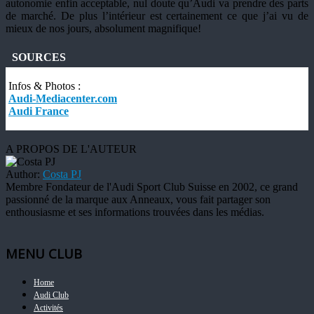
autonomie enfin acceptable, nul doute qu’Audi va prendre des parts
de marché. De plus l’intérieur est certainement ce que j’ai vu de
mieux de nos jours, absolument magnifique!
SOURCES
Infos & Photos :
Audi-Mediacenter.com
Audi France
A PROPOS DE L'AUTEUR
Author:
Costa PJ
Membre Fondateur de l'Audi Sport Club Suisse en 2002, ce grand
passionné de la marque aux Anneaux, vous fait partager son
enthousiasme et ses informations trouvées dans les médias.
MENU CLUB
Home
Audi Club
Activités