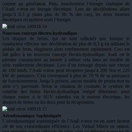
comme un générateur. Puis, transforment l’énergie cinétique de
l’Audi e-tron en énergie électrique. Lors de décélérations allant
jusqu’à 0,3 g (dans plus de 90 % des cas), les deux moteurs
électriques récupèrent seuls l’énergie.
Nouveau concept électro-hydraulique
Les disques de freins, qui ne sont sollicités que lorsque le
conducteur effectue une décélération de plus de 0,3 g en utilisant la
pédale de frein, réagissent alors extrêmement rapidement. Ceci est
fait grâce à un nouveau concept électro-hydraulique. Audi est le
premier constructeur au monde à utiliser cela dans un modèle de
série entièrement électrique. Lors d’un freinage depuis une vitesse
de 100 km/h, l’Audi e-tron peut récupérer jusqu’à 300 Nm et 220
kW de puissance. Cela correspond à plus de 70 % de sa puissance
de fonctionnement. Jusqu’à présent, aucun modèle de production en
série n’y parvenait. Selon la situation de conduite, le système de
contrôle des freins électro-hydraulique intégré détermine, pour
chaque essieu si le SUV ralentira via le moteur électrique, les
disques de freins ou les deux pour la récupération.
Aérodynamique Sophistiquée
L’aérodynamique sophistiquée de l’Audi e-tron est un autre facteur
clé de son extraordinaire efficience. Les Virtual Mirror en option,
une première sur un véhicule de série, sont un élément marquant de