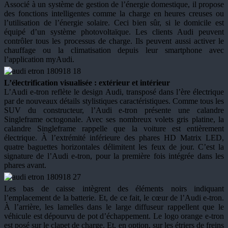
Associé à un système de gestion de l’énergie domestique, il propose
des fonctions intelligentes comme la charge en heures creuses ou
l’utilisation de l’énergie solaire. Ceci bien sûr, si le domicile est
équipé d’un système photovoltaïque. Les clients Audi peuvent
contrôler tous les processus de charge. Ils peuvent aussi activer le
chauffage ou la climatisation depuis leur smartphone avec
l’application myAudi.
L’électrification visualisée : extérieur et intérieur
L’Audi e-tron reflète le design Audi, transposé dans l’ère électrique
par de nouveaux détails stylistiques caractéristiques. Comme tous les
SUV du constructeur, l’Audi e-tron présente une calandre
Singleframe octogonale. Avec ses nombreux volets gris platine, la
calandre Singleframe rappelle que la voiture est entièrement
électrique. À l’extrémité inférieure des phares HD Matrix LED,
quatre baguettes horizontales délimitent les feux de jour. C’est la
signature de l’Audi e-tron, pour la première fois intégrée dans les
phares avant.
Les bas de caisse intègrent des éléments noirs indiquant
l’emplacement de la batterie. Et, de ce fait, le cœur de l’Audi e-tron.
À l’arrière, les lamelles dans le large diffuseur rappellent que le
véhicule est dépourvu de pot d’échappement. Le logo orange e-tron
est posé sur le clapet de charge. Et, en option, sur les étriers de freins