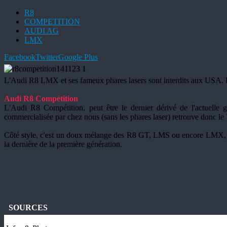
R8
COMPETITION
AUDI AG
LMX
Facebook
Twitter
Google Plus
L'Audi R8 LMX et ses fameux phares lasers sont interdits aux USA. L
Audi R8 Compétition
L'Audi R8 Compétition, peut être le dernier dérivé de l'actuell
commercialisée par chez nous (sans les phares laser) retrouve donc le 
Côté style, c'est un doux mélange des R8 GT, LMS ou encore LMX, avec 
la dernière de la première génération.
SOURCES