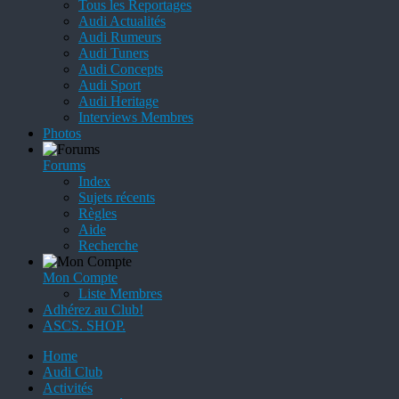
Tous les Reportages
Audi Actualités
Audi Rumeurs
Audi Tuners
Audi Concepts
Audi Sport
Audi Heritage
Interviews Membres
Photos
Forums
Index
Sujets récents
Règles
Aide
Recherche
Mon Compte
Liste Membres
Adhérez au Club!
ASCS. SHOP.
Home
Audi Club
Activités