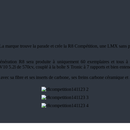
a marque trouve la parade et crée la R8 Compétition, une LMX sans phar
e génération R8 sera produite à uniquement 60 exemplaires et tous 
V10 5.2l de 570cv, couplé à la boîte S Tronic à 7 rapports et bien enten
sa fibre et ses inserts de carbone, ses freins carbone céramique et aut