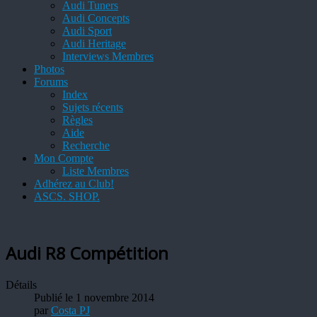
Audi Tuners
Audi Concepts
Audi Sport
Audi Heritage
Interviews Membres
Photos
Forums
Index
Sujets récents
Règles
Aide
Recherche
Mon Compte
Liste Membres
Adhérez au Club!
ASCS. SHOP.
Audi R8 Compétition
Détails
Publié le 1 novembre 2014
par
Costa PJ