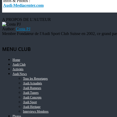
Infos & Photos :
Audi-Mediacenter.com
A PROPOS DE L'AUTEUR
Author:
Costa PJ
Membre Fondateur de l'Audi Sport Club Suisse en 2002, ce grand pass
MENU CLUB
Home
Audi Club
Activités
Audi News
Tous les Reportages
Audi Actualités
Audi Rumeurs
Audi Tuners
Audi Concepts
Audi Sport
Audi Heritage
Interviews Membres
Photos