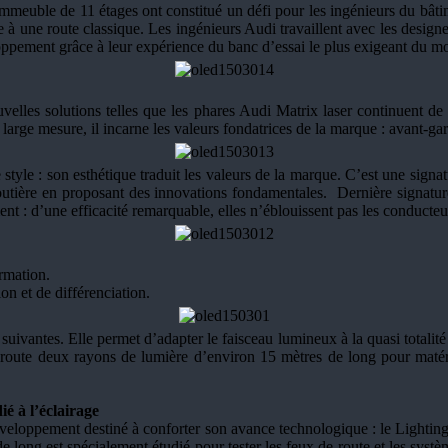
immeuble de 11 étages ont constitué un défi pour les ingénieurs du bâtim
 à une route classique. Les ingénieurs Audi travaillent avec les designe
ppement grâce à leur expérience du banc d’essai le plus exigeant du mon
elles solutions telles que les phares Audi Matrix laser continuent de 
arge mesure, il incarne les valeurs fondatrices de la marque : avant-gard
 style : son esthétique traduit les valeurs de la marque. C’est une sign
té routière en proposant des innovations fondamentales. Dernière sign
ent : d’une efficacité remarquable, elles n’éblouissent pas les conducteu
ormation.
on et de différenciation.
suivantes. Elle permet d’adapter le faisceau lumineux à la quasi totali
 route deux rayons de lumière d’environ 15 mètres de long pour matéria
é à l’éclairage
développement destiné à conforter son avance technologique : le Lighting
de long est spécialement étudié pour tester les feux de route et les systè