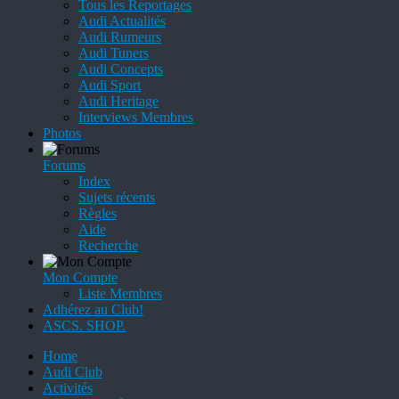
Tous les Reportages
Audi Actualités
Audi Rumeurs
Audi Tuners
Audi Concepts
Audi Sport
Audi Heritage
Interviews Membres
Photos
Forums
Index
Sujets récents
Règles
Aide
Recherche
Mon Compte
Liste Membres
Adhérez au Club!
ASCS. SHOP.
Home
Audi Club
Activités