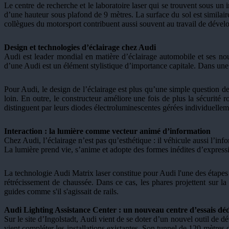
Le centre de recherche et le laboratoire laser qui se trouvent sous un 
d’une hauteur sous plafond de 9 mètres. La surface du sol est similaire
collègues du motorsport contribuent aussi souvent au travail de dévelo
Design et technologies d’éclairage chez Audi
Audi est leader mondial en matière d’éclairage automobile et ses nouv
d’une Audi est un élément stylistique d’importance capitale. Dans une l
Pour Audi, le design de l’éclairage est plus qu’une simple question de
loin. En outre, le constructeur améliore une fois de plus la sécuri
distinguent par leurs diodes électroluminescentes gérées individuellem
Interaction : la lumière comme vecteur animé d’information
Chez Audi, l’éclairage n’est pas qu’esthétique : il véhicule aussi l’inf
La lumière prend vie, s’anime et adopte des formes inédites d’expressi
La technologie Audi Matrix laser constitue pour Audi l'une des étapes 
rétrécissement de chaussée. Dans ce cas, les phares projettent sur la
guides comme s'il s'agissait de rails.
Audi Lighting Assistance Center : un nouveau centre d’essais dédi
Sur le site d’Ingolstadt, Audi vient de se doter d’un nouvel outil de 
vient compléter les installations existantes. Son tunnel de 120 mètres 