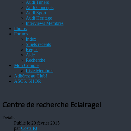
Audi Tuners
Audi Concepts
Audi Sport
Audi Heritage
Interviews Membres
Photos
Forums
Index
Sujets récents
Règles
Aide
Recherche
Mon Compte
Liste Membres
Adhérez au Club!
ASCS. SHOP.
Centre de recherche Eclairage!
Détails
Publié le 20 février 2015
par
Costa PJ