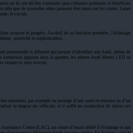
ent car ils ont dû être construits sans colonnes porteuses et bénéficier
rs afin que de nouvelles idées puissent être mises sur les routes. Leurs
de: le circuit.
faire avancer le progrès. Au-delà de sa fonction première, l’éclairage
isme, sportivité et sophistication.
ature personnelle et affirmée qui permet d’identifier une Audi, même de
ature lumineuse apparue dans la gamme, les phares Audi Matrix LED se
rs venant en sens inverse.
té des situations, par exemple au passage d’une zone en travaux ou d’un
liser la largeur du véhicule, et il suffit au conducteur de suivre ces
 Assistance Center (LAC), un centre d’essais dédié à l'éclairage et qui
mes d'assistance à l'éclairage basés sur une caméra. En Europe, c’est le