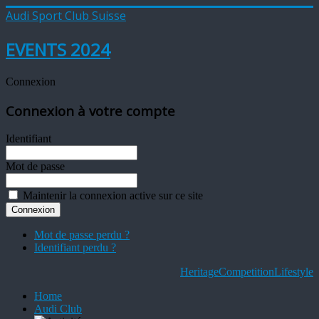
Audi Sport Club Suisse
EVENTS 2024
Connexion
Connexion à votre compte
Identifiant
Mot de passe
Maintenir la connexion active sur ce site
Mot de passe perdu ?
Identifiant perdu ?
Heritage
Competition
Lifestyle
Home
Audi Club