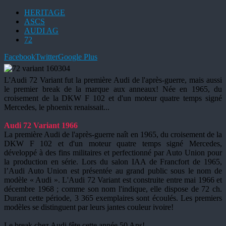
HERITAGE
ASCS
AUDI AG
72
Facebook
Twitter
Google Plus
L'Audi 72 Variant fut la première Audi de l'après-guerre, mais aussi
le premier break de la marque aux anneaux! Née en 1965, du
croisement de la DKW F 102 et d'un moteur quatre temps signé
Mercedes, le phoenix renaissait...
Audi 72 Variant 1966
La première Audi de l'après-guerre naît en 1965, du croisement de la
DKW F 102 et d'un moteur quatre temps signé Mercedes,
développé à des fins militaires et perfectionné par Auto Union pour
la production en série. Lors du salon IAA de Francfort de 1965,
l’Audi Auto Union est présentée au grand public sous le nom de
modèle « Audi ». L'Audi 72 Variant est construite entre mai 1966 et
décembre 1968 ; comme son nom l'indique, elle dispose de 72 ch.
Durant cette période, 3 365 exemplaires sont écoulés. Les premiers
modèles se distinguent par leurs jantes couleur ivoire!
Le break chez Audi fête cette année 50 Ans!