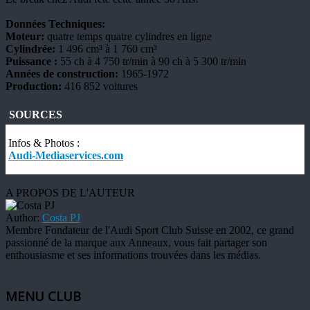
Données Techniques:
Moteur:
quatre temps quatre cylindres en ligne
Cylindrée:
1 496 cm³ à 1 760 cm³
Puissance :
55 ch à 4 750 tr/min à 90 ch à 5 300 tr/min
Années de construction:
1965-1972
Production:
416 852 voitures
SOURCES
Infos & Photos :
Audi-Mediaservices.com
A PROPOS DE L'AUTEUR
Author:
Costa PJ
Membre Fondateur de l'Audi Sport Club Suisse en 2002, ce grand
passionné de la marque aux Anneaux, vous fait partager son
enthousiasme et ses informations trouvées dans les médias.
MENU CLUB