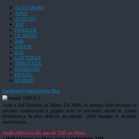
AUDI SPORT
ASCS
AUDI AG
TDI
FÄSSLER
LE MANS
24H
JARVIS
R18
LOTTERER
TRELUYER
DI GRASSI
DUVAL
HYBRID
Facebook
Twitter
Google Plus
Audi a fait l'histoire au Mans. En 2006, la marque était devenue le
premier constructeur à gagner avec la puissance diesel la course
d'endurance la plus difficile au monde. 2016 marque le dixième
anniversaire...
Audi célèbrera dix ans de TDI au Mans
• Huit victoires au Mans avec la technologie TDI