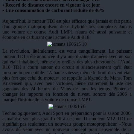
• Record de distance encore en vigueur à ce jour
• Une consommation de carburant réduite de 46%
Aujourd'hui, le moteur TDI est plus efficace que jamais et fait partie
d'un groupe motopropulseur diesel-hybride très complexe. Jamais
une voiture de course Audi LMP1 n'aura été aussi puissante et
économe en carburant que l'actuelle Audi R18.
La révolution, littéralement, est venu tranquillement. Le puissant
moteur TDI a été annoncée il y a une dizaine d'années avec un son
qui était inhabituel, même aux oreilles des plus chevronnés. L'Audi
R10 TDI a couru autour du circuit si silencieusement qu'il était
presque imperceptible. "A haute vitesse, même le bruit du vent était
plus fort que celui du moteur», se rappelle la légende du Mans, Tom
Kristensen qui, avec neuf victoires, mène clairement la liste des
gagnants des 24 heures du Mans de tous les temps. Piloter et
changer les rapports en fonction du niveau sonore dés 2006 a
marqué l'histoire de la voiture de course LMP1.
Technologiquement, Audi Sport en préparation pour la saison 2006,
a maîtrisé son plus grand défi à ce jour. Un moteur V12 TDI ne
signifiait pas seulement un nouveau groupe motopropulseur. «Nous
avons dû venir avec un nouveau concept pour l'ensemble de la