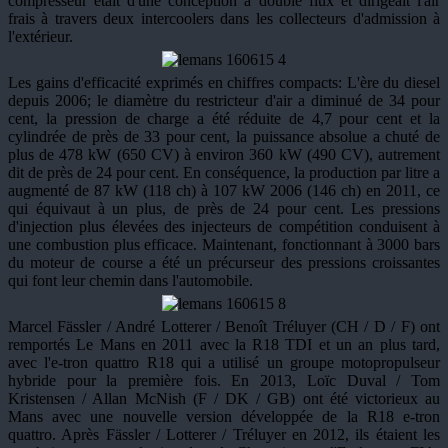
compresseur était d'une conception à double flux et dirigeait l'air
frais à travers deux intercoolers dans les collecteurs d'admission à
l'extérieur.
Les gains d'efficacité exprimés en chiffres compacts: L'ère du diesel
depuis 2006; le diamètre du restricteur d'air a diminué de 34 pour
cent, la pression de charge a été réduite de 4,7 pour cent et la
cylindrée de près de 33 pour cent, la puissance absolue a chuté de
plus de 478 kW (650 CV) à environ 360 kW (490 CV), autrement
dit de près de 24 pour cent. En conséquence, la production par litre a
augmenté de 87 kW (118 ch) à 107 kW 2006 (146 ch) en 2011, ce
qui équivaut à un plus, de près de 24 pour cent. Les pressions
d'injection plus élevées des injecteurs de compétition conduisent à
une combustion plus efficace. Maintenant, fonctionnant à 3000 bars
du moteur de course a été un précurseur des pressions croissantes
qui font leur chemin dans l'automobile.
Marcel Fässler / André Lotterer / Benoît Tréluyer (CH / D / F) ont
remportés Le Mans en 2011 avec la R18 TDI et un an plus tard,
avec l'e-tron quattro R18 qui a utilisé un groupe motopropulseur
hybride pour la première fois. En 2013, Loïc Duval / Tom
Kristensen / Allan McNish (F / DK / GB) ont été victorieux au
Mans avec une nouvelle version développée de la R18 e-tron
quattro. Après Fässler / Lotterer / Tréluyer en 2012, ils étaient les