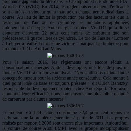
prochains gagnants du titre dans le Championnat d'Endurance FIA ​​
World 2013 (WEC). En 2014, les règlements en matière d'efficacité
sont entrées en vigueur qui a marqué un changement radical dans la
course. Au lieu de limiter la production par des facteurs tels que la
restriction de l'air ou de cylindrée les limitations appliquées
uniquement à l'énergie. Audi élargit le moteur V6 TDI qui a dû se
contenter d'environ 22 pour cent moins de carburant que son
prédécesseur à quatre litres de cylindrée. Le trio de Fässler / Lotterer
/ Tréluyer a réalisé la troisième victoire - marquant le huitième pour
un moteur TDI d'Audi au Mans.
Pour la saison 2016, les règlements ont encore réduit la
consommation d'énergie. Audi a développé, une fois de plus, un
moteur V6 TDI à un nouveau niveau. "Nous utilisons maintenant le
concept de moteur pour la sixième année consécutive. Cela montre à
quel point l'idée de base est toujours présente ", dit Ulrich Baretzky,
responsable du développement moteur chez Audi Sport. "En raison
d'une meilleure efficacité, nous compensons une plus faible quantité
de carburant par d'autres mesures."
Le moteur V6 TDI actuel consomme 32,4 pour cent moins de
carburant que la première génération à partir de 2011. Les progrès
réalisés par rapport à 2006 sont encore plus importants. Aujourd'hui,
la voiture de course Audi LMP1 avec le groupe motopropulseur