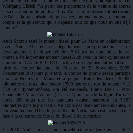
voiture de course", a dit le directeur d'Audi Motorsport, le Dr.
Wolfgang Ullrich. "A partir des proportions de la voiture de course
et sa distribution de poids au flux d'air, le refroidissement nécessaire
de l'air et la transmission de puissance, tout était nouveau, comme le
couple et la puissance qui a dépassé tout ce que nous avions déjà
connu."
Audi Sport a testé le moteur diesel pour Le Mans en collaboration
avec Audi AG et ses départements pré-production et de
développement. Le douze cylindres 5.5 litres pour une utilisation en
course a été le premier moteur diesel Audi avec un bloc-cylindres en
aluminium. L'Audi R10 TDI a achevé son déploiement initial sur la
piste de course italienne de Misano, le 29 Novembre, 2005.
Exactement 200 jours plus tard, la voiture de sport diesel a participé
aux 24 Heures du Mans et a gagné! Entre les deux, 30'000
kilomètres de tests, plus encore 1'500 heures de test du moteur V12
TDI sur dynamomètres, ont été cadencés. Frank Biela / Pirro
Emanuele / Marco Werner (D / I / D) ont franchi la ligne d'arrivée
après 380 tours que les gagnants avaient parcouru en 5'187
kilomètres dans le processus. Au cours des deux années suivantes, le
nouveau moteur TDI d'Ingolstadt et de Neckarsulm est arrivé en tête
face à la concurrence féroce du diesel à deux reprises.
En 2010, Audi a réalisa une nouvelle étape majeure avec la R15