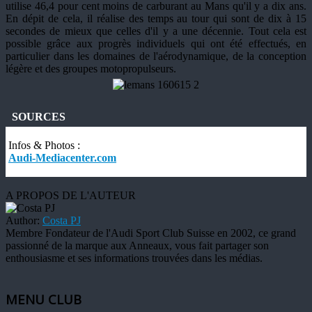
utilise 46,4 pour cent moins de carburant au Mans qu'il y a dix ans.
En dépit de cela, il réalise des temps au tour qui sont de dix à 15
secondes de mieux que celles d'il y a une décennie. Tout cela est
possible grâce aux progrès individuels qui ont été effectués, en
particulier dans les domaines de l'aérodynamique, de la conception
légère et des groupes motopropulseurs.
SOURCES
Infos & Photos :
Audi-Mediacenter.com
A PROPOS DE L'AUTEUR
Author:
Costa PJ
Membre Fondateur de l'Audi Sport Club Suisse en 2002, ce grand
passionné de la marque aux Anneaux, vous fait partager son
enthousiasme et ses informations trouvées dans les médias.
MENU CLUB