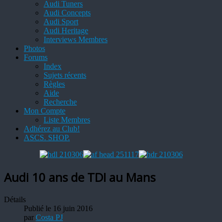
Audi Tuners
Audi Concepts
Audi Sport
Audi Heritage
Interviews Membres
Photos
Forums
Index
Sujets récents
Règles
Aide
Recherche
Mon Compte
Liste Membres
Adhérez au Club!
ASCS. SHOP.
Audi 10 ans de TDI au Mans
Détails
Publié le 16 juin 2016
par
Costa PJ