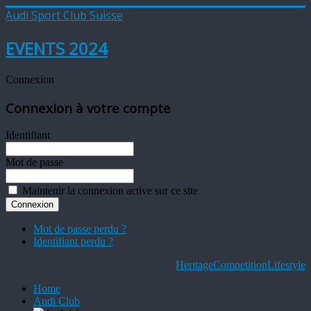
Audi Sport Club Suisse
EVENTS 2024
Connexion
Connexion à votre compte
Identifiant
Mot de passe
Maintenir la connexion active sur ce site
Mot de passe perdu ?
Identifiant perdu ?
Heritage
Competition
Lifestyle
Home
Audi Club