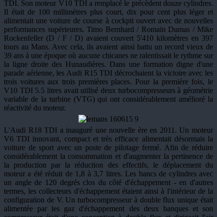
TDI. Son moteur V10 TDI a remplacé le précèdent douze cylindres.
Il était de 100 millimètres plus court, dix pour cent plus léger et
alimentait une voiture de course à cockpit ouvert avec de nouvelles
performances supérieures. Timo Bernhard / Romain Dumas / Mike
Rockenfeller (D / F / D) avaient couvert 5'410 kilomètres en 397
tours au Mans. Avec cela, ils avaient ainsi battu un record vieux de
39 ans à une époque où aucune chicanes ne ralentissait le rythme sur
la ligne droite des Hunaudières. Dans une formation digne d'une
parade aérienne, les Audi R15 TDI décrochaient la victoire avec les
trois voitures aux trois premières places. Pour la première fois, le
V10 TDI 5.5 litres avait utilisé deux turbocompresseurs à géométrie
variable de la turbine (VTG) qui ont considérablement amélioré la
réactivité du moteur.
L'Audi R18 TDI a inauguré une nouvelle ère en 2011. Un moteur
V6 TDI innovant, compact et très efficace alimentait désormais la
voiture de sport avec un poste de pilotage fermé. Afin de réduire
considérablement la consommation et d'augmenter la pertinence de
la production par la réduction des effectifs, le déplacement du
moteur a été réduit de 1,8 à 3,7 litres. Les bancs de cylindres avec
un angle de 120 degrés clos du côté d'échappement - en d'autres
termes, les collecteurs d'échappement étaient ainsi à l'intérieur de la
configuration de V. Un turbocompresseur à double flux unique était
alimentée par les gaz d'échappement des deux banques et son