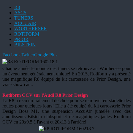
R8
ASCS
TUNERS
ACCUAIR
WORTHERSEE
ROTIFORM
PRIOR
BILSTEIN
Facebook
Twitter
Google Plus
Chaque année le monde des tuners se retrouve au Worthersee pour
un évènement généralement unique! En 2015, Rotiform y a présenté
une magnifique R8 équipé du kit carrosserie de Prior Design, une
vraie show car...
Rotiform CCV sur l'Audi R8 Prior Design
La R8 a reçu un traitement de choc pour se retrouver en starlette des
routes pour quelques jours! Elle a été équipé du kit carrosserie Prior
Design Boss M1, une suspension AccuAir jumelée avec des
amortisseurs Bilstein clubsport et de magnifiques jantes Rotiform
CCV en 20x9.5 à l'avant et 20x13 à l'arrière!