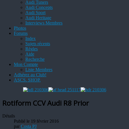
Audi Tuners
Audi Concepts
Audi Sport
Audi Heritage
Interviews Membres
Photos
Forums
Index
Sujets récents
Règles
Aide
Recherche
Mon Compte
Liste Membres
Adhérez au Club!
ASCS. SHOP.
Rotiform CCV Audi R8 Prior
Détails
Publié le 19 février 2016
par
Costa PJ