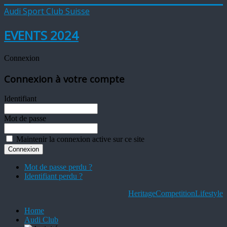
Audi Sport Club Suisse
EVENTS 2024
Connexion
Connexion à votre compte
Identifiant
Mot de passe
Maintenir la connexion active sur ce site
Mot de passe perdu ?
Identifiant perdu ?
Heritage
Competition
Lifestyle
Home
Audi Club