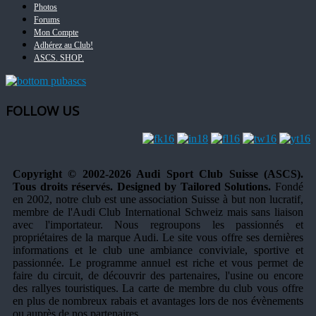
Photos
Forums
Mon Compte
Adhérez au Club!
ASCS. SHOP.
FOLLOW US
Copyright © 2002-2026 Audi Sport Club Suisse (ASCS).
Tous droits réservés. Designed by Tailored Solutions.
Fondé
en 2002, notre club est une association Suisse à but non lucratif,
membre de l'Audi Club International Schweiz mais sans liaison
avec l'importateur. Nous regroupons les passionnés et
propriétaires de la marque Audi. Le site vous offre ses dernières
informations et le club une ambiance conviviale, sportive et
passionnée. Le programme annuel est riche et vous permet de
faire du circuit, de découvrir des partenaires, l'usine ou encore
des rallyes touristiques. La carte de membre du club vous offre
en plus de nombreux rabais et avantages lors de nos évènements
ou auprès de nos partenaires.