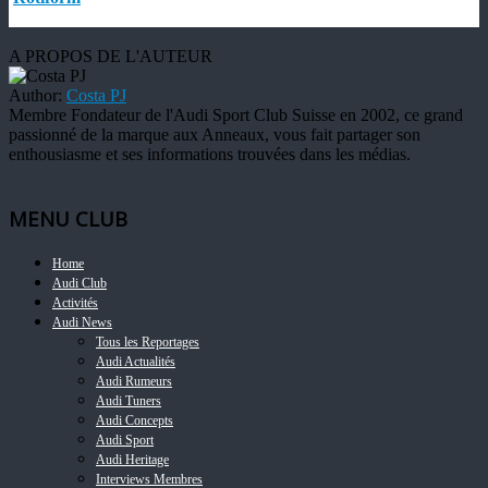
A PROPOS DE L'AUTEUR
Author:
Costa PJ
Membre Fondateur de l'Audi Sport Club Suisse en 2002, ce grand
passionné de la marque aux Anneaux, vous fait partager son
enthousiasme et ses informations trouvées dans les médias.
MENU CLUB
Home
Audi Club
Activités
Audi News
Tous les Reportages
Audi Actualités
Audi Rumeurs
Audi Tuners
Audi Concepts
Audi Sport
Audi Heritage
Interviews Membres