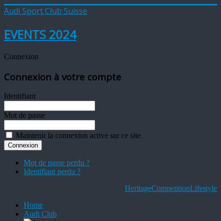
Audi Sport Club Suisse
EVENTS 2024
Connexion
Connexion à votre compte
Identifiant
Mot de passe
Maintenir la connexion active sur ce site
Mot de passe perdu ?
Identifiant perdu ?
Heritage
Competition
Lifestyle
Home
Audi Club