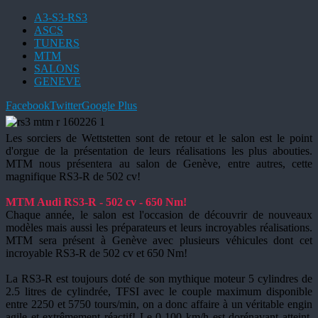
A3-S3-RS3
ASCS
TUNERS
MTM
SALONS
GENEVE
Facebook
Twitter
Google Plus
Les sorciers de Wettstetten sont de retour et le salon est le point
d'orgue de la présentation de leurs réalisations les plus abouties.
MTM nous présentera au salon de Genève, entre autres, cette
magnifique RS3-R de 502 cv!
MTM Audi RS3-R - 502 cv - 650 Nm!
Chaque année, le salon est l'occasion de découvrir de nouveaux
modèles mais aussi les préparateurs et leurs incroyables réalisations.
MTM sera présent à Genève avec plusieurs véhicules dont cet
incroyable RS3-R de 502 cv et 650 Nm!
La RS3-R est toujours doté de son mythique moteur 5 cylindres de
2.5 litres de cylindrée, TFSI avec le couple maximum disponible
entre 2250 et 5750 tours/min, on a donc affaire à un véritable engin
agile et extrêmement réactif! Le 0-100 km/h est dorénavant atteint,