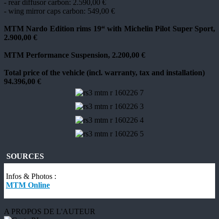
- rear diffusor carbon:
2.590,00 €
- wing mirror caps carbon:
549,00 €
MTM Nardo Edition rims 19“ with Michelin Pilot Super Sport,
2.900,00 €
MTM Performance Suspension, 2.200,00 €
Total price of the vehicle (incl. warranty, tax and installation)
94.396,00 €
SOURCES
Infos & Photos :
MTM Online
A PROPOS DE L'AUTEUR