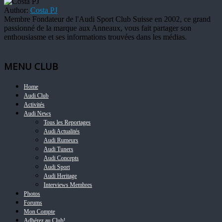
Author:
Costa PJ
Membre Fondateur de l'Audi Sport Club Suisse en 2002, ce grand
passionné de la marque aux Anneaux, vous fait partager son
enthousiasme et ses informations trouvées dans les médias.
MENU CLUB
Home
Audi Club
Activités
Audi News
Tous les Reportages
Audi Actualités
Audi Rumeurs
Audi Tuners
Audi Concepts
Audi Sport
Audi Heritage
Interviews Membres
Photos
Forums
Mon Compte
Adhérez au Club!