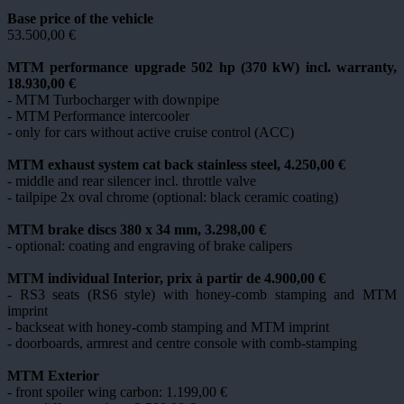
Base price of the vehicle
53.500,00 €
MTM performance upgrade 502 hp (370 kW) incl. warranty,
18.930,00 €
- MTM Turbocharger with downpipe
- MTM Performance intercooler
- only for cars without active cruise control (ACC)
MTM exhaust system cat back stainless steel,
4.250,00 €
- middle and rear silencer incl. throttle valve
- tailpipe 2x oval chrome (optional: black ceramic coating)
MTM brake discs 380 x 34 mm,
3.298,00 €
- optional: coating and engraving of brake calipers
MTM individual Interior, prix à partir de
4.900,00 €
- RS3 seats (RS6 style) with honey-comb stamping and MTM
imprint
- backseat with honey-comb stamping and MTM imprint
- doorboards, armrest and centre console with comb-stamping
MTM Exterior
- front spoiler wing carbon:
1.199,00 €