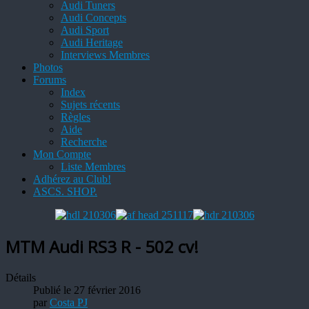
Audi Tuners
Audi Concepts
Audi Sport
Audi Heritage
Interviews Membres
Photos
Forums
Index
Sujets récents
Règles
Aide
Recherche
Mon Compte
Liste Membres
Adhérez au Club!
ASCS. SHOP.
MTM Audi RS3 R - 502 cv!
Détails
Publié le 27 février 2016
par
Costa PJ