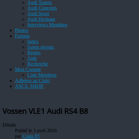
Audi Tuners
Audi Concepts
Audi Sport
Audi Heritage
Interviews Membres
Photos
Forums
Index
Sujets récents
Règles
Aide
Recherche
Mon Compte
Liste Membres
Adhérez au Club!
ASCS. SHOP.
Vossen VLE1 Audi RS4 B8
Détails
Publié le 3 avril 2016
par
Costa PJ