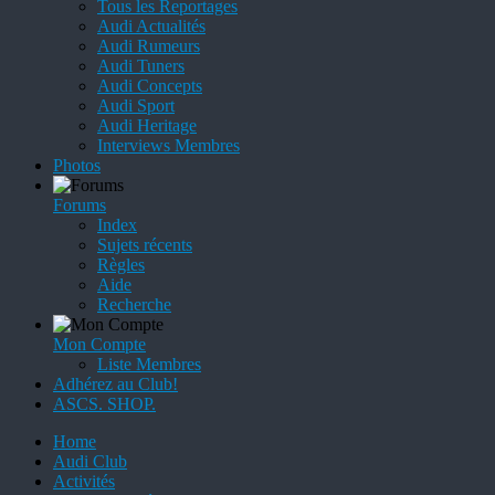
Tous les Reportages
Audi Actualités
Audi Rumeurs
Audi Tuners
Audi Concepts
Audi Sport
Audi Heritage
Interviews Membres
Photos
Forums
Index
Sujets récents
Règles
Aide
Recherche
Mon Compte
Liste Membres
Adhérez au Club!
ASCS. SHOP.
Home
Audi Club
Activités