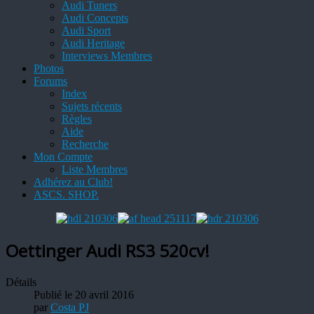
Audi Tuners
Audi Concepts
Audi Sport
Audi Heritage
Interviews Membres
Photos
Forums
Index
Sujets récents
Règles
Aide
Recherche
Mon Compte
Liste Membres
Adhérez au Club!
ASCS. SHOP.
Oettinger Audi RS3 520cv!
Détails
Publié le 20 avril 2016
par
Costa PJ