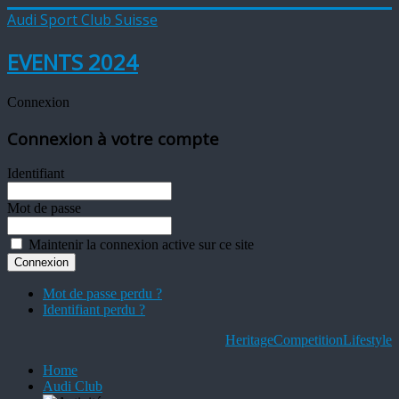
Audi Sport Club Suisse
EVENTS 2024
Connexion
Connexion à votre compte
Identifiant
Mot de passe
Maintenir la connexion active sur ce site
Mot de passe perdu ?
Identifiant perdu ?
Heritage
Competition
Lifestyle
Home
Audi Club