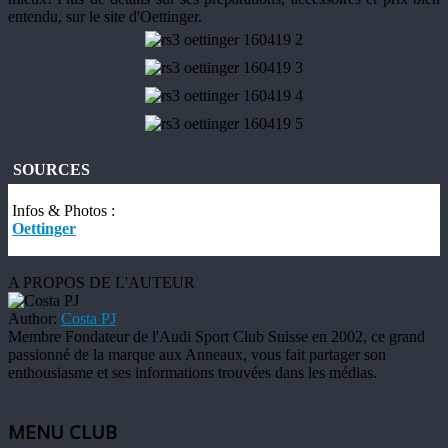
entendu, sur le site d'Oettinger.
SOURCES
Infos & Photos :
Oettinger
A PROPOS DE L'AUTEUR
Author:
Costa PJ
Membre Fondateur de l'Audi Sport Club Suisse en 2002, ce grand
passionné de la marque aux Anneaux, vous fait partager son
enthousiasme et ses informations trouvées dans les médias.
MENU CLUB