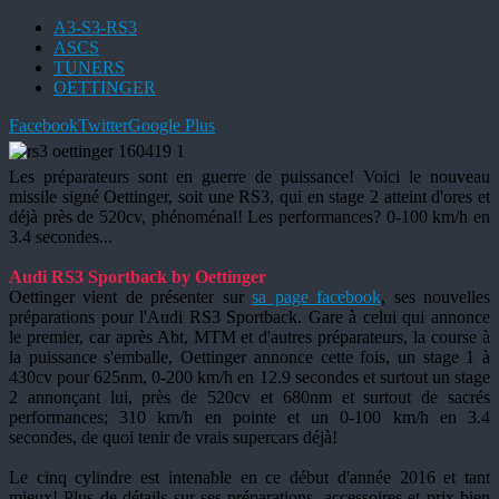
A3-S3-RS3
ASCS
TUNERS
OETTINGER
Facebook
Twitter
Google Plus
Les préparateurs sont en guerre de puissance! Voici le nouveau
missile signé Oettinger, soit une RS3, qui en stage 2 atteint d'ores et
déjà près de 520cv, phénoménal! Les performances? 0-100 km/h en
3.4 secondes...
Audi RS3 Sportback by Oettinger
Oettinger vient de présenter sur
sa page facebook
, ses nouvelles
préparations pour l'Audi RS3 Sportback. Gare à celui qui annonce
le premier, car après Abt, MTM et d'autres préparateurs, la course à
la puissance s'emballe, Oettinger annonce cette fois, un stage 1 à
430cv pour 625nm, 0-200 km/h en 12.9 secondes et surtout un stage
2 annonçant lui, près de 520cv et 680nm et surtout de sacrés
performances; 310 km/h en pointe et un 0-100 km/h en 3.4
secondes, de quoi tenir de vrais supercars déjà!
Le cinq cylindre est intenable en ce début d'année 2016 et tant
mieux! Plus de détails sur ses préparations, accessoires et prix bien