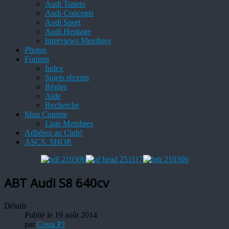
Audi Tuners
Audi Concepts
Audi Sport
Audi Heritage
Interviews Membres
Photos
Forums
Index
Sujets récents
Règles
Aide
Recherche
Mon Compte
Liste Membres
Adhérez au Club!
ASCS. SHOP.
ABT Audi S8 640cv
Détails
Publié le 19 août 2014
par
Costa PJ