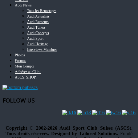
Audi News
Tous les Reportages
Audi Actualités
Audi Rumeurs
Audi Tuners
Audi Concepts
Audi Sport
Audi Heritage
Interviews Membres
Photos
Forums
Mon Compte
Adhérez au Club!
ASCS. SHOP.
FOLLOW US
Copyright © 2002-2026 Audi Sport Club Suisse (ASCS).
Tous droits réservés. Designed by Tailored Solutions.
Fondé