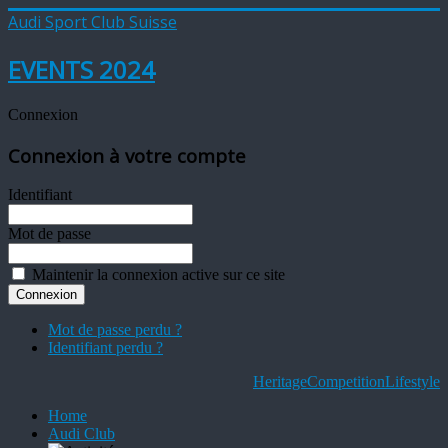
Audi Sport Club Suisse
EVENTS 2024
Connexion
Connexion à votre compte
Identifiant
Mot de passe
Maintenir la connexion active sur ce site
Mot de passe perdu ?
Identifiant perdu ?
Heritage
Competition
Lifestyle
Home
Audi Club