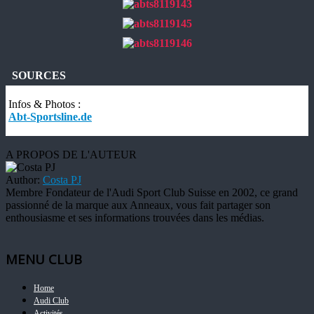
SOURCES
Infos & Photos :
Abt-Sportsline.de
A PROPOS DE L'AUTEUR
Author:
Costa PJ
Membre Fondateur de l'Audi Sport Club Suisse en 2002, ce grand
passionné de la marque aux Anneaux, vous fait partager son
enthousiasme et ses informations trouvées dans les médias.
MENU CLUB
Home
Audi Club
Activités