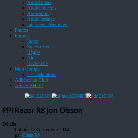
Audi Tuners
Audi Concepts
Audi Sport
Audi Heritage
Interviews Membres
Photos
Forums
Index
Sujets récents
Règles
Aide
Recherche
Mon Compte
Liste Membres
Adhérez au Club!
ASCS. SHOP.
PPI Razor R8 Jon Olsson
Détails
Publié le 23 décembre 2014
par
Costa PJ