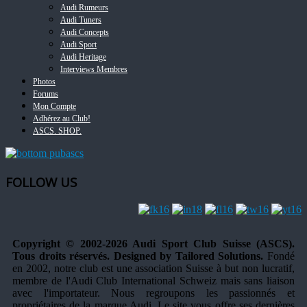
Audi Rumeurs
Audi Tuners
Audi Concepts
Audi Sport
Audi Heritage
Interviews Membres
Photos
Forums
Mon Compte
Adhérez au Club!
ASCS. SHOP.
FOLLOW US
Copyright © 2002-2026 Audi Sport Club Suisse (ASCS).
Tous droits réservés. Designed by Tailored Solutions.
Fondé
en 2002, notre club est une association Suisse à but non lucratif,
membre de l'Audi Club International Schweiz mais sans liaison
avec l'importateur. Nous regroupons les passionnés et
propriétaires de la marque Audi. Le site vous offre ses dernières