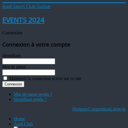
Audi Sport Club Suisse
EVENTS 2024
Connexion
Connexion à votre compte
Identifiant
Mot de passe
Maintenir la connexion active sur ce site
Mot de passe perdu ?
Identifiant perdu ?
Heritage
Competition
Lifestyle
Home
Audi Club