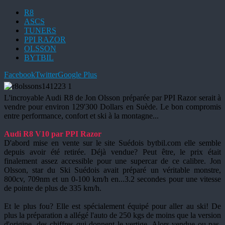
R8
ASCS
TUNERS
PPI RAZOR
OLSSON
BYTBIL
Facebook
Twitter
Google Plus
L'incroyable Audi R8 de Jon Olsson préparée par PPI Razor serait à
vendre pour environ 129'300 Dollars en Suède. Le bon compromis
entre performance, confort et ski à la montagne...
Audi R8 V10 par PPI Razor
D'abord mise en vente sur le site Suédois bytbil.com elle semble
depuis avoir été retirée. Déjà vendue? Peut être, le prix était
finalement assez accessible pour une supercar de ce calibre. Jon
Olsson, star du Ski Suédois avait préparé un véritable monstre,
800cv, 709nm et un 0-100 km/h en...3.2 secondes pour une vitesse
de pointe de plus de 335 km/h.
Et le plus fou? Elle est spécialement équipé pour aller au ski! De
plus la préparation a allégé l'auto de 250 kgs de moins que la version
d'origine, des chiffres qui donnent le vertige. Alors vendue ou pas,