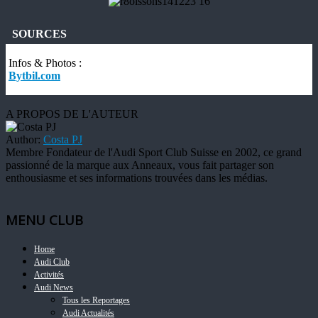
SOURCES
Infos & Photos :
Bytbil.com
A PROPOS DE L'AUTEUR
Author:
Costa PJ
Membre Fondateur de l'Audi Sport Club Suisse en 2002, ce grand
passionné de la marque aux Anneaux, vous fait partager son
enthousiasme et ses informations trouvées dans les médias.
MENU CLUB
Home
Audi Club
Activités
Audi News
Tous les Reportages
Audi Actualités