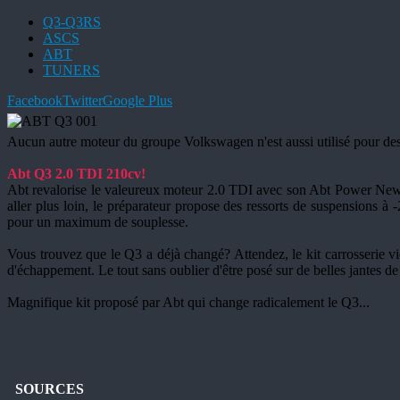
Q3-Q3RS
ASCS
ABT
TUNERS
Facebook
Twitter
Google Plus
Aucun autre moteur du groupe Volkswagen n'est aussi utilisé pour des 
Abt Q3 2.0 TDI 210cv!
Abt revalorise le valeureux moteur 2.0 TDI avec son Abt Power New Ge
aller plus loin, le préparateur propose des ressorts de suspensions à -
pour un maximum de souplesse.
Vous trouvez que le Q3 a déjà changé? Attendez, le kit carrosserie vie
d'échappement. Le tout sans oublier d'être posé sur de belles jantes de
Magnifique kit proposé par Abt qui change radicalement le Q3...
SOURCES