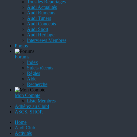
Tous les Reportages
Audi Actualités
Audi Rumeurs
Audi Tuners
Audi Concepts
Audi Sport
Audi Heritage
Interviews Membres
Photos
Forums
Index
Sujets récents
Règles
Aide
Recherche
Mon Compte
Liste Membres
Adhérez au Club!
ASCS. SHOP.
Home
Audi Club
Activités