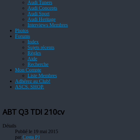
Audi Tuners
Audi Concepts
Audi Sport
Audi Heritage
Interviews Membres
Photos
Forums
Index
Sujets récents
Règles
Aide
Recherche
Mon Compte
Liste Membres
Adhérez au Club!
ASCS. SHOP.
ABT Q3 TDI 210cv
Détails
Publié le 19 mai 2015
par
Costa PJ