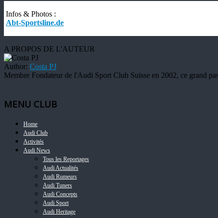
Infos & Photos :
Abt-Sportsline.de
A PROPOS DE L'AUTEUR
Author:
Costa PJ
Membre Fondateur de l'Audi Sport Club Suisse en 2002, ce grand pass
MENU CLUB
Home
Audi Club
Activités
Audi News
Tous les Reportages
Audi Actualités
Audi Rumeurs
Audi Tuners
Audi Concepts
Audi Sport
Audi Heritage