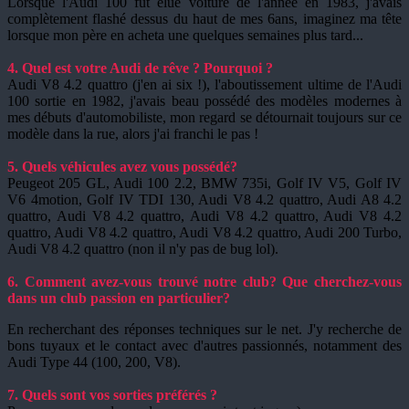
Lorsque l'Audi 100 fût élue voiture de l'année en 1983, j'avais
complètement flashé dessus du haut de mes 6ans, imaginez ma tête
lorsque mon père en acheta une quelques semaines plus tard...
4. Quel est votre Audi de rêve ? Pourquoi ?
Audi V8 4.2 quattro (j'en ai six !), l'aboutissement ultime de l'Audi
100 sortie en 1982, j'avais beau possédé des modèles modernes à
mes débuts d'automobiliste, mon regard se détournait toujours sur ce
modèle dans la rue, alors j'ai franchi le pas !
5. Quels véhicules avez vous possédé?
Peugeot 205 GL, Audi 100 2.2, BMW 735i, Golf IV V5, Golf IV
V6 4motion, Golf IV TDI 130, Audi V8 4.2 quattro, Audi A8 4.2
quattro, Audi V8 4.2 quattro, Audi V8 4.2 quattro, Audi V8 4.2
quattro, Audi V8 4.2 quattro, Audi V8 4.2 quattro, Audi 200 Turbo,
Audi V8 4.2 quattro (non il n'y pas de bug lol).
6. Comment avez-vous trouvé notre club? Que cherchez-vous
dans un club passion en particulier?
En recherchant des réponses techniques sur le net. J'y recherche de
bons tuyaux et le contact avec d'autres passionnés, notamment des
Audi Type 44 (100, 200, V8).
7. Quels sont vos sorties préférés ?