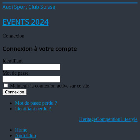
Audi Sport Club Suisse
EVENTS 2024
Connexion
Connexion à votre compte
Identifiant
Mot de passe
Maintenir la connexion active sur ce site
Mot de passe perdu ?
Identifiant perdu ?
Heritage
Competition
Lifestyle
Home
Audi Club