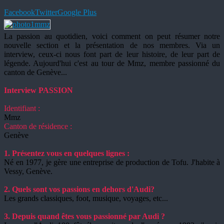
Facebook
Twitter
Google Plus
La passion au quotidien, voici comment on peut résumer notre
nouvelle section et la présentation de nos membres. Via un
interview, ceux-ci nous font part de leur histoire, de leur part de
légende. Aujourd'hui c'est au tour de Mmz, membre passionné du
canton de Genève...
Interview PASSION
Identifiant :
Mmz
Canton de résidence :
Genève
1. Présentez vous en quelques lignes :
Né en 1977, je gère une entreprise de production de Tofu. J'habite à
Vessy, Genève.
2. Quels sont vos passions en dehors d'Audi?
Les grands classiques, foot, musique, voyages, etc...
3. Depuis quand êtes vous passionné par Audi ?