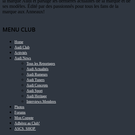
la marque Audi et partage les dernières actualités de la marque et de
ses modèles. Édité par des passionnés pour tous les fans de la
marque aux Anneaux!
MENU CLUB
Home
Audi Club
Activités
Audi News
Tous les Reportages
Audi Actualités
Audi Rumeurs
Audi Tuners
Audi Concepts
Audi Sport
Audi Heritage
Interviews Membres
Photos
Forums
Mon Compte
Adhérez au Club!
ASCS. SHOP.