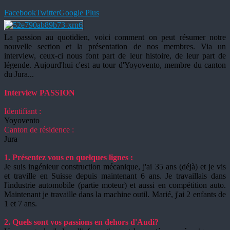
Facebook
Twitter
Google Plus
La passion au quotidien, voici comment on peut résumer notre
nouvelle section et la présentation de nos membres. Via un
interview, ceux-ci nous font part de leur histoire, de leur part de
légende. Aujourd'hui c'est au tour d'Yoyovento, membre du canton
du Jura...
Interview PASSION
Identifiant :
Yoyovento
Canton de résidence :
Jura
1. Présentez vous en quelques lignes :
Je suis ingénieur construction mécanique, j'ai 35 ans (déjà) et je vis
et traville en Suisse depuis maintenant 6 ans. Je travaillais dans
l'industrie automobile (partie moteur) et aussi en compétition auto.
Maintenant je travaille dans la machine outil. Marié, j'ai 2 enfants de
1 et 7 ans.
2. Quels sont vos passions en dehors d'Audi?