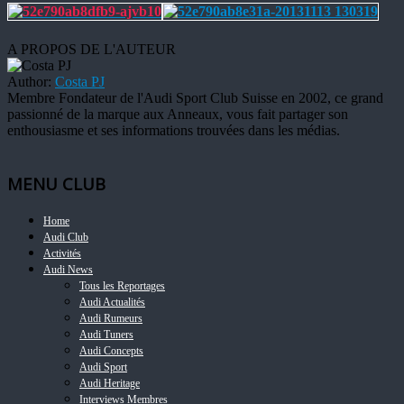
A PROPOS DE L'AUTEUR
Author:
Costa PJ
Membre Fondateur de l'Audi Sport Club Suisse en 2002, ce grand
passionné de la marque aux Anneaux, vous fait partager son
enthousiasme et ses informations trouvées dans les médias.
MENU CLUB
Home
Audi Club
Activités
Audi News
Tous les Reportages
Audi Actualités
Audi Rumeurs
Audi Tuners
Audi Concepts
Audi Sport
Audi Heritage
Interviews Membres