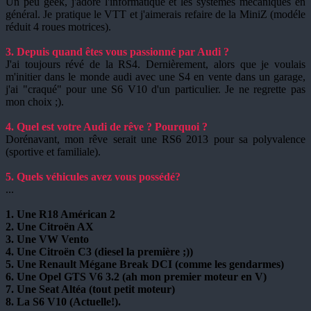
Un peu geek, j'adore l'informatique et les systèmes mécaniques en
général. Je pratique le VTT et j'aimerais refaire de la MiniZ (modéle
réduit 4 roues motrices).
3. Depuis quand êtes vous passionné par Audi ?
J'ai toujours révé de la RS4. Dernièrement, alors que je voulais
m'initier dans le monde audi avec une S4 en vente dans un garage,
j'ai "craqué" pour une S6 V10 d'un particulier. Je ne regrette pas
mon choix ;).
4. Quel est votre Audi de rêve ? Pourquoi ?
Dorénavant, mon rêve serait une RS6 2013 pour sa polyvalence
(sportive et familiale).
5. Quels véhicules avez vous possédé?
...
1. Une R18 Américan 2
2. Une Citroën AX
3. Une VW Vento
4. Une Citroën C3 (diesel la première ;))
5. Une Renault Mégane Break DCI (comme les gendarmes)
6. Une Opel GTS V6 3.2 (ah mon premier moteur en V)
7. Une Seat Altéa (tout petit moteur)
8. La S6 V10 (Actuelle!)
.