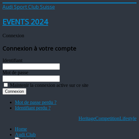
Audi Sport Club Suisse
EVENTS 2024
Connexion
Connexion à votre compte
Identifiant
Mot de passe
Maintenir la connexion active sur ce site
Mot de passe perdu ?
Identifiant perdu ?
Heritage
Competition
Lifestyle
Home
Audi Club