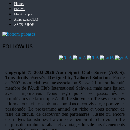
Photos
Forums
Mon Compte
Adhérez au Club!
ASCS. SHOP.
FOLLOW US
Copyright © 2002-2026 Audi Sport Club Suisse (ASCS).
Tous droits réservés. Designed by Tailored Solutions.
Fondé
en 2002, notre club est une association Suisse à but non lucratif,
membre de l'Audi Club International Schweiz mais sans liaison
avec l'importateur. Nous regroupons les passionnés et
propriétaires de la marque Audi. Le site vous offre ses dernières
informations et le club une ambiance conviviale, sportive et
passionnée. Le programme annuel est riche et vous permet de
faire du circuit, de découvrir des partenaires, l'usine ou encore
des rallyes touristiques. La carte de membre du club vous offre
en plus de nombreux rabais et avantages lors de nos évènements
ou auprès de nos partenaires.