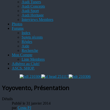
Audi Tuners
Audi Concepts
Audi Sport
Audi Heritage
Interviews Membres
Photos
Forums
Index
Sujets récents
Règles
Aide
Recherche
Mon Compte
Liste Membres
Adhérez au Club!
ASCS. SHOP.
Yoyovento, Présentation
Détails
Publié le 31 janvier 2014
par
Costa PJ