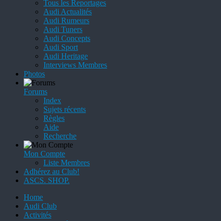
Tous les Reportages
Audi Actualités
Audi Rumeurs
Audi Tuners
Audi Concepts
Audi Sport
Audi Heritage
Interviews Membres
Photos
Forums
Index
Sujets récents
Règles
Aide
Recherche
Mon Compte
Liste Membres
Adhérez au Club!
ASCS. SHOP.
Home
Audi Club
Activités