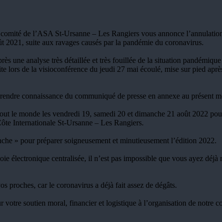
e comité de l’ASA St-Ursanne – Les Rangiers vous annonce l’annulation
ût 2021, suite aux ravages causés par la pandémie du coronavirus.
s une analyse très détaillée et très fouillée de la situation pandémique 
ite lors de la visioconférence du jeudi 27 mai écoulé, mise sur pied apr
prendre connaissance du communiqué de presse en annexe au présent m
tout le monde les vendredi 19, samedi 20 et dimanche 21 août 2022 pour 
Côte Internationale St-Ursanne – Les Rangiers.
lanche » pour préparer soigneusement et minutieusement l’édition 2022.
e électronique centralisée, il n’est pas impossible que vous ayez déjà r
s proches, car le coronavirus a déjà fait assez de dégâts.
otre soutien moral, financier et logistique à l’organisation de notre c