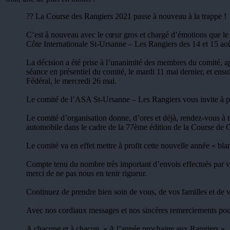
?? La Course des Rangiers 2021 passe à nouveau à la trappe !
C’est à nouveau avec le cœur gros et chargé d’émotions que l
Côte Internationale St-Ursanne – Les Rangiers des 14 et 15 ao
La décision a été prise à l’unanimité des membres du comité, aprè
séance en présentiel du comité, le mardi 11 mai dernier, et ensu
Fédéral, le mercredi 26 mai.
Le comité de l’ASA St-Ursanne – Les Rangiers vous invite à 
Le comité d’organisation donne, d’ores et déjà, rendez-vous à 
automobile dans le cadre de la 77ème édition de la Course de 
Le comité va en effet mettre à profit cette nouvelle année « b
Compte tenu du nombre très important d’envois effectués par voi
merci de ne pas nous en tenir rigueur.
Continuez de prendre bien soin de vous, de vos familles et de vo
Avec nos cordiaux messages et nos sincères remerciements pour v
A chacune et à chacun, « A l’année prochaine aux Rangiers ».