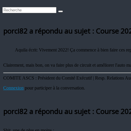
porci82 a répondu au sujet : Course 20
Aquila écrit: Vivement 2022! Ça commence à bien faire ces repo
Clairement, mais bon, on va faire plus de circuit et améliorer l'auto ma
COMITE ASCS : Président du Comité Exécutif | Resp. Relations Audi 
Connexion
pour participer à la conversation.
porci82 a répondu au sujet : Course 20
Shit, une de plus en moins :