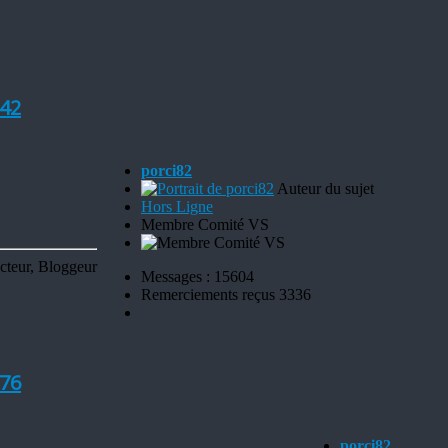
42
porci82
Auteur du sujet
Hors Ligne
Membre Comité VS
cteur, Bloggeur
Messages : 15604
Remerciements reçus 3336
76
porci82