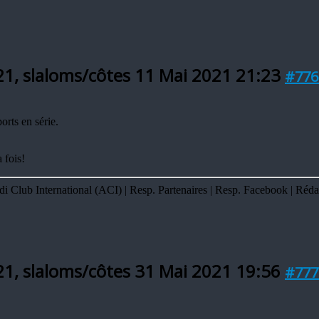
21, slaloms/côtes
11 Mai 2021 21:23
#776
rts en série.
 fois!
Club International (ACI) | Resp. Partenaires | Resp. Facebook | Réda
21, slaloms/côtes
31 Mai 2021 19:56
#777