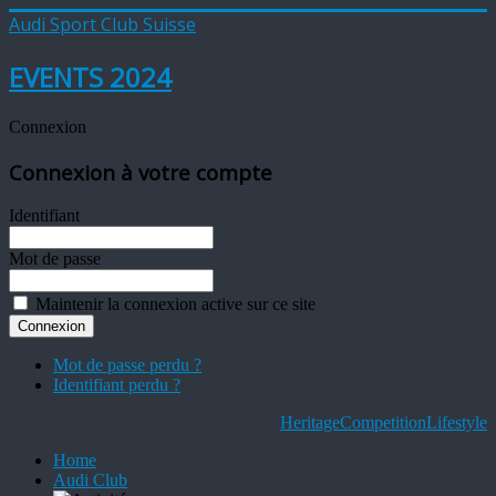
Audi Sport Club Suisse
EVENTS 2024
Connexion
Connexion à votre compte
Identifiant
Mot de passe
Maintenir la connexion active sur ce site
Mot de passe perdu ?
Identifiant perdu ?
Heritage
Competition
Lifestyle
Home
Audi Club