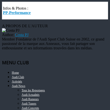
Infos & Photos :
PP-Performance
A PROPOS DE L'AUTEUR
Author:
Costa PJ
Membre Fondateur de l'Audi Sport Club Suisse en 2002, ce grand
passionné de la marque aux Anneaux, vous fait partager son
enthousiasme et ses informations trouvées dans les médias.
MENU CLUB
Home
Audi Club
Activités
Audi News
Tous les Reportages
Audi Actualités
Audi Rumeurs
Audi Tuners
Audi Concepts