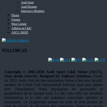
Audi Sport
Audi Heritage
Interviews Membres
Photos
Forums
Mon Compte
Adhérez au Club!
ASCS. SHOP.
FOLLOW US
Copyright © 2002-2026 Audi Sport Club Suisse (ASCS).
Tous droits réservés. Designed by Tailored Solutions.
Fondé
en 2002, notre club est une association Suisse à but non lucratif,
membre de l'Audi Club International Schweiz mais sans liaison
avec l'importateur. Nous regroupons les passionnés et
propriétaires de la marque Audi. Le site vous offre ses dernières
informations et le club une ambiance conviviale, sportive et
passionnée. Le programme annuel est riche et vous permet de
faire du circuit, de découvrir des partenaires, l'usine ou encore