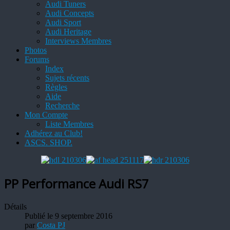
Audi Tuners
Audi Concepts
Audi Sport
Audi Heritage
Interviews Membres
Photos
Forums
Index
Sujets récents
Règles
Aide
Recherche
Mon Compte
Liste Membres
Adhérez au Club!
ASCS. SHOP.
PP Performance Audi RS7
Détails
Publié le 9 septembre 2016
par
Costa PJ