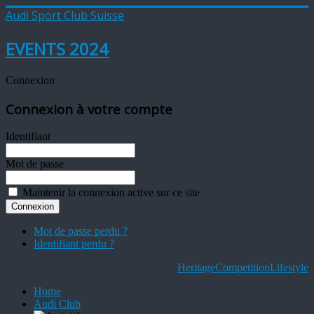
Audi Sport Club Suisse
EVENTS 2024
Connexion
Connexion à votre compte
Identifiant
Mot de passe
Maintenir la connexion active sur ce site
Mot de passe perdu ?
Identifiant perdu ?
Heritage
Competition
Lifestyle
Home
Audi Club