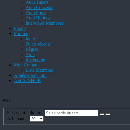
Audi Tuners
Audi Concepts
Audi Sport
Audi Heritage
Interviews Membres
Photos
Forums
Index
Sujets récents
Règles
Aide
Recherche
Mon Compte
Liste Membres
Adhérez au Club!
ASCS. SHOP.
ASF
Saisir partie du titre
Affichage #