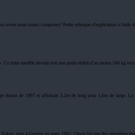
 les avons nous toutes comprises? Petite rubrique d'explication à l'aid
 ». Ce futur modèle devrait voir son poids réduit d’au moins 100 kg re
ept datant de 1997 et affichant 3,2m de long pour 1,6m de large. La
Tokyo, puis à Genève en mars 1992, l'Avus fut une des premières études