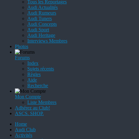
Tous les Reportages
Audi Actualités
Audi Rumeurs
Audi Tuners
Audi Concepts
Audi Sport
Audi Heritage
Interviews Membres
Photos
Forums
Index
Sujets récents
Règles
Aide
Recherche
Mon Compte
Liste Membres
Adhérez au Club!
ASCS. SHOP.
Home
Audi Club
Activités