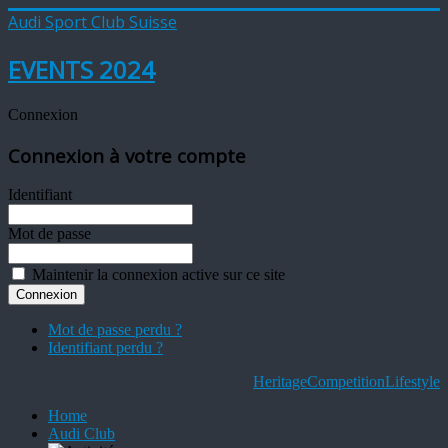
Audi Sport Club Suisse
EVENTS 2024
Connexion
Connexion à votre compte
Identifiant
Mot de passe
Maintenir la connexion active sur ce site
Mot de passe perdu ?
Identifiant perdu ?
Heritage
Competition
Lifestyle
Home
Audi Club