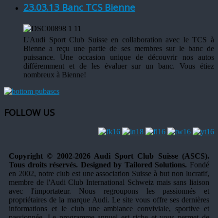
23.03.13 Banc TCS Bienne
L'Audi Sport Club Suisse en collaboration avec le TCS à
Bienne a reçu une partie de ses membres sur le banc de
puissance. Une occasion unique de découvrir nos autos
différemment et de les évaluer sur un banc. Vous étiez
nombreux à Bienne!
FOLLOW US
Copyright © 2002-2026 Audi Sport Club Suisse (ASCS).
Tous droits réservés. Designed by Tailored Solutions.
Fondé
en 2002, notre club est une association Suisse à but non lucratif,
membre de l'Audi Club International Schweiz mais sans liaison
avec l'importateur. Nous regroupons les passionnés et
propriétaires de la marque Audi. Le site vous offre ses dernières
informations et le club une ambiance conviviale, sportive et
passionnée. Le programme annuel est riche et vous permet de