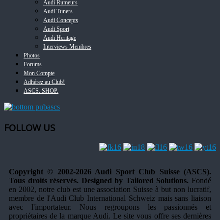
Audi Rumeurs
Audi Tuners
Audi Concepts
Audi Sport
Audi Heritage
Interviews Membres
Photos
Forums
Mon Compte
Adhérez au Club!
ASCS. SHOP.
FOLLOW US
Copyright © 2002-2026 Audi Sport Club Suisse (ASCS).
Tous droits réservés. Designed by Tailored Solutions.
Fondé
en 2002, notre club est une association Suisse à but non lucratif,
membre de l'Audi Club International Schweiz mais sans liaison
avec l'importateur. Nous regroupons les passionnés et
propriétaires de la marque Audi. Le site vous offre ses dernières