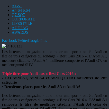
A1-S1
A4-S4-RS4
Q7-SQ7
CORPORATE
LIFESTYLE
AUDI AG
AWARDS
Facebook
Twitter
Google Plus
Les lecteurs du magazine « auto motor und sport » ont élu Audi en
tête de trois catégories du sondage « Best Cars 2016 ». L’Audi A1,
meilleure citadine, l’Audi A4, meilleure compacte et l’Audi Q7, en
meilleur grand SUV
...
Triple titre pour Audi aux « Best Cars 2016 »
•
Les Audi A1, Audi A4 et Audi Q7 élues meilleures de leur
catégorie
• Deuxièmes places pour les Audi A3 et Audi A6
Les lecteurs du magazine « auto motor und sport » ont élu Audi en
tête de trois catégories du sondage « Best Cars 2016 ».
L’Audi A1
remporte le titre de meilleure citadine, l’Audi A4 celui de
meilleure compacte et l’Audi Q7 s’impose en tant que meilleur