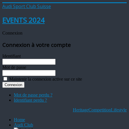
Audi Sport Club Suisse
EVENTS 2024
Connexion
Connexion à votre compte
Identifiant
Mot de passe
Maintenir la connexion active sur ce site
Mot de passe perdu ?
Identifiant perdu ?
Heritage
Competition
Lifestyle
Home
Audi Club