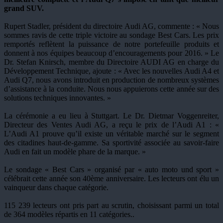
grand SUV.
Rupert Stadler, président du directoire Audi AG, commente : « Nous
sommes ravis de cette triple victoire au sondage Best Cars. Les prix
remportés reflètent la puissance de notre portefeuille produits et
donnent à nos équipes beaucoup d’encouragements pour 2016. » Le
Dr. Stefan Knirsch, membre du Directoire AUDI AG en charge du
Développement Technique, ajoute : « Avec les nouvelles Audi A4 et
Audi Q7, nous avons introduit en production de nombreux systèmes
d’assistance à la conduite. Nous nous appuierons cette année sur des
solutions techniques innovantes. »
La cérémonie a eu lieu à Stuttgart. Le Dr. Dietmar Voggenreiter,
Directeur des Ventes Audi AG, a reçu le prix de l’Audi A1 : «
L’Audi A1 prouve qu’il existe un véritable marché sur le segment
des citadines haut-de-gamme. Sa sportivité associée au savoir-faire
Audi en fait un modèle phare de la marque. »
Le sondage « Best Cars » organisé par « auto moto und sport »
célébrait cette année son 40ème anniversaire. Les lecteurs ont élu un
vainqueur dans chaque catégorie.
115 239 lecteurs ont pris part au scrutin, choisissant parmi un total
de 364 modèles répartis en 11 catégories.
.