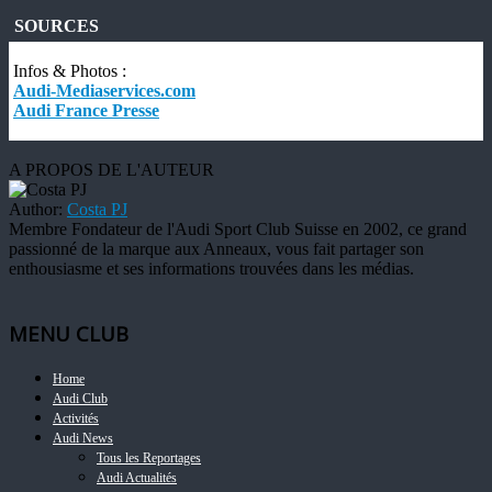
SOURCES
Infos & Photos :
Audi-Mediaservices.com
Audi France Presse
A PROPOS DE L'AUTEUR
Author:
Costa PJ
Membre Fondateur de l'Audi Sport Club Suisse en 2002, ce grand
passionné de la marque aux Anneaux, vous fait partager son
enthousiasme et ses informations trouvées dans les médias.
MENU CLUB
Home
Audi Club
Activités
Audi News
Tous les Reportages
Audi Actualités