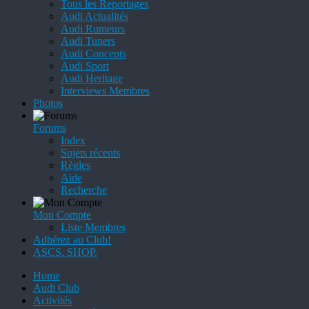
Tous les Reportages
Audi Actualités
Audi Rumeurs
Audi Tuners
Audi Concepts
Audi Sport
Audi Heritage
Interviews Membres
Photos
Forums
Index
Sujets récents
Règles
Aide
Recherche
Mon Compte
Liste Membres
Adhérez au Club!
ASCS. SHOP.
Home
Audi Club
Activités