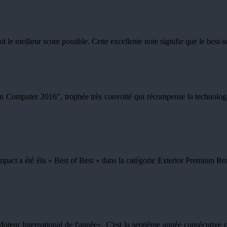
e meilleur score possible. Cette excellente note signifie que le best-sell
n Computer 2016", trophée très convoité qui récompense la technolog
t a été élu « Best of Best » dans la catégorie Exterior Premium Brand
teur International de l'année». C'est la septième année consécutive qu