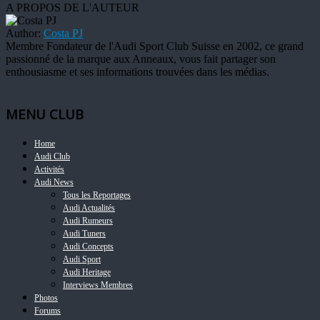
A PROPOS DE L'AUTEUR
Author:
Costa PJ
Membre Fondateur de l'Audi Sport Club Suisse en 2002, ce grand
passionné de la marque aux Anneaux, vous fait partager son
enthousiasme et ses informations trouvées dans les médias.
MENU CLUB
Home
Audi Club
Activités
Audi News
Tous les Reportages
Audi Actualités
Audi Rumeurs
Audi Tuners
Audi Concepts
Audi Sport
Audi Heritage
Interviews Membres
Photos
Forums