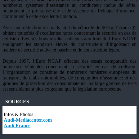
nombreux systèmes d’assistance au conducteur inclus de série,
notamment le pre sense city et le système de freinage d’urgence,
contribuent à cette excellente notation.
Avec une réduction du poids total du véhicule de 90 kg, l’Audi Q5
obtient toutefois d’excellentes notes concernant la sécurité en cas de
collision. Les très bons résultats obtenus aux tests de l’Euro NCAP
soulignent les standards élevés du constructeur d’Ingolstadt en
matière de sécurité active et passive et de construction légère.
Depuis 1997, l’Euro NCAP effectue des essais comparatifs des
nouveaux véhicules concernant la sécurité en cas de collision.
L’organisation se constitue de nombreux ministres européens du
transport, de clubs automobiles, de compagnies d’assurance et des
groupes de protection des consommateurs. Sa large gamme de tests
est sensiblement plus exigeante que la législation européenne.
SOURCES
Infos & Photos :
Audi-Mediacenter.com
Audi France