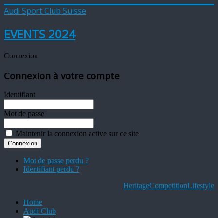
Audi Sport Club Suisse
EVENTS 2024
Connexion
Connexion à votre compte
Identifiant
Mot de passe
Maintenir la connexion active sur ce site
Mot de passe perdu ?
Identifiant perdu ?
Heritage
Competition
Lifestyle
Home
Audi Club