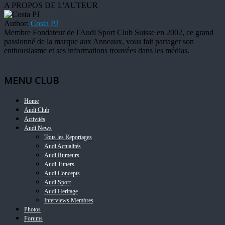
A PROPOS DE L'AUTEUR
Author:
Costa PJ
Membre Fondateur de l'Audi Sport Club Suisse en 2002, ce grand
passionné de la marque aux Anneaux, vous fait partager son
enthousiasme et ses informations trouvées dans les médias.
MENU CLUB
Home
Audi Club
Activités
Audi News
Tous les Reportages
Audi Actualités
Audi Rumeurs
Audi Tuners
Audi Concepts
Audi Sport
Audi Heritage
Interviews Membres
Photos
Forums