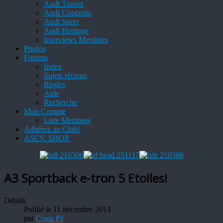
Audi Tuners
Audi Concepts
Audi Sport
Audi Heritage
Interviews Membres
Photos
Forums
Index
Sujets récents
Règles
Aide
Recherche
Mon Compte
Liste Membres
Adhérez au Club!
ASCS. SHOP.
A3 Sportback e-tron 5 Etoiles!
Détails
Publié le 11 décembre 2014
par
Costa PJ