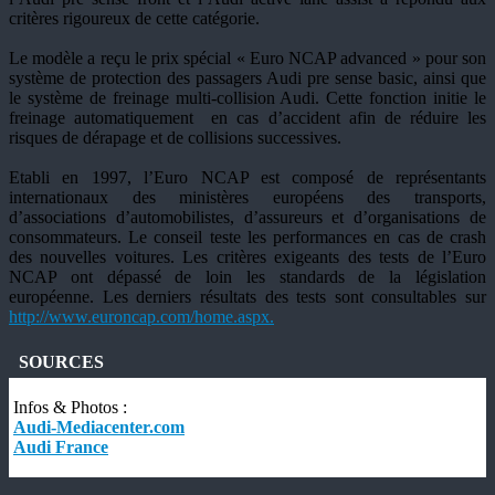
critères rigoureux de cette catégorie.
Le modèle a reçu le prix spécial « Euro NCAP advanced » pour son
système de protection des passagers Audi pre sense basic, ainsi que
le système de freinage multi-collision Audi. Cette fonction initie le
freinage automatiquement en cas d’accident afin de réduire les
risques de dérapage et de collisions successives.
Etabli en 1997, l’Euro NCAP est composé de représentants
internationaux des ministères européens des transports,
d’associations d’automobilistes, d’assureurs et d’organisations de
consommateurs. Le conseil teste les performances en cas de crash
des nouvelles voitures. Les critères exigeants des tests de l’Euro
NCAP ont dépassé de loin les standards de la législation
européenne. Les derniers résultats des tests sont consultables sur
http://www.euroncap.com/home.aspx.
SOURCES
Infos & Photos :
Audi-Mediacenter.com
Audi France