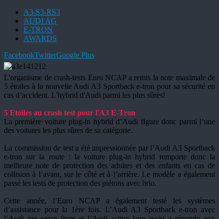
A3-S3-RS3
AUDI AG
E-TRON
AWARDS
Facebook
Twitter
Google Plus
L'organisme de crash-tests Euro NCAP a remis la note maximale de
5 étoiles à la nouvelle Audi A3 Sportback e-tron pour sa sécurité en
cas d’accident. L'hybrid d'Audi parmi les plus sûres!
5 Etoiles au crash test pour l'A3 E-Tron
La première voiture plug-in hybrid d’Audi figure donc parmi l’une
des voitures les plus sûres de sa catégorie.
La commission de test a été impressionnée par l’Audi A3 Sportback
e-tron sur la route : la voiture plug-in hybrid remporte donc la
meilleure note de protection des adultes et des enfants en cas de
collision à l’avant, sur le côté et à l’arrière. Le modèle a également
passé les tests de protection des piétons avec brio.
Cette année, l’Euro NCAP a également testé les systèmes
d’assistance pour la 1ère fois. L’Audi A3 Sportback e-tron avec
l’Audi pre sense front et l’Audi active lane assist a répondu aux