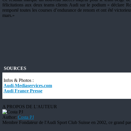
félicitations aux deux teams clients Audi sur le podium » déclare 
remporté toutes les courses d’endurance de renom et ont été victorie
mars.»
SOURCES
Infos & Photos :
Audi-Mediaservices.com
Audi France Presse
A PROPOS DE L'AUTEUR
Author:
Costa PJ
Membre Fondateur de l'Audi Sport Club Suisse en 2002, ce grand pass