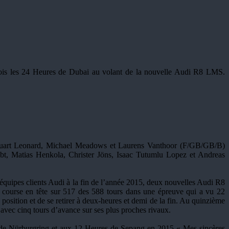
ois les 24 Heures de Dubai au volant de la nouvelle Audi R8 LMS.
tuart Leonard, Michael Meadows et Laurens Vanthoor (F/GB/GB/B)
t, Matias Henkola, Christer Jöns, Isaac Tutumlu Lopez et Andreas
équipes clients Audi à la fin de l’année 2015, deux nouvelles Audi R8
a course en tête sur 517 des 588 tours dans une épreuve qui a vu 22
osition et de se retirer à deux-heures et demi de la fin. Au quinzième
 avec cinq tours d’avance sur ses plus proches rivaux.
 de Nürburgring et aux 12 Heures de Sepang en 2015 « Mes sincères