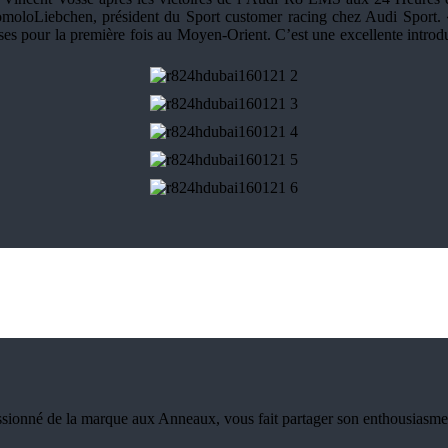
RomoloLiebchen, président du Sport customer racing chez Audi Sport.
uses pour la première fois au Moyen-Orient. C’est une excellente introd
ionné de la marque aux Anneaux, vous fait partager son enthousiasme e