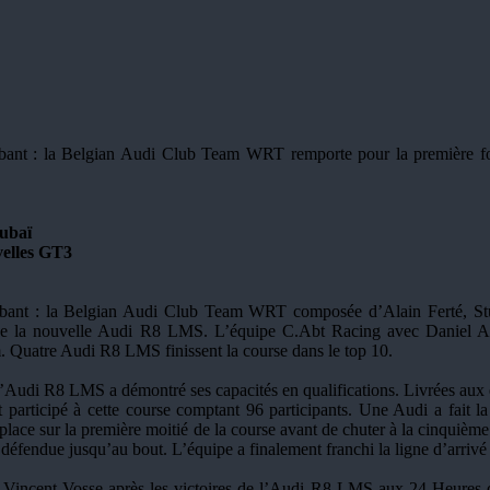
bant : la Belgian Audi Club Team WRT remporte pour la première f
ubaï
velles GT3
robant : la Belgian Audi Club Team WRT composée d’Alain Ferté, S
 de la nouvelle Audi R8 LMS. L’équipe C.Abt Racing avec Daniel Ab
 Quatre Audi R8 LMS finissent la course dans le top 10.
’Audi R8 LMS a démontré ses capacités en qualifications. Livrées aux 
articipé à cette course comptant 96 participants. Une Audi a fait l
ace sur la première moitié de la course avant de chuter à la cinquième p
 défendue jusqu’au bout. L’équipe a finalement franchi la ligne d’arrivé
e Vincent Vosse après les victoires de l’Audi R8 LMS aux 24 Heures