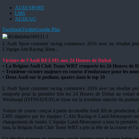
AUDI SPORT
LMS
AUDI AG
Facebook
Twitter
Google Plus
L’Audi Sport customer racing commence 2016 avec un résultat pro
L'équipe Abt Racing 3ème
...
Victoire de l’Audi R8 LMS aux 24 Heures de Dubaï
•
La Belgian Audi Club Team WRT remporte les 24 Heures de D
• Troisième victoire majeure en course d'endurance pour les nou
• Deux Audi sur le podium, quatre dans le top 10
L’Audi Sport customer racing commence 2016 avec un résultat p
remporte pour la première fois les 24 Heures de Dubai au volant
Weishaupt (D/FIN/D/E/D) se hisse sur la troisième marche du podium.
Voiture de course conçue à partir du modèle Audi R8 de production, l
LMS alignées par les équipes C.Abt Racing et Land-Motorsport ont p
changements de leader. L’équipe Land-Motorsport a tenu la première pl
tour, la Belgian Audi Club Team WRT a pris la tête de la course et l’a
Ce résultat marque un nouveau succès majeur pour le team belge d