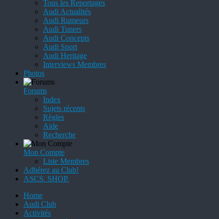
Tous les Reportages
Audi Actualités
Audi Rumeurs
Audi Tuners
Audi Concepts
Audi Sport
Audi Heritage
Interviews Membres
Photos
Forums
Index
Sujets récents
Règles
Aide
Recherche
Mon Compte
Liste Membres
Adhérez au Club!
ASCS. SHOP.
Home
Audi Club
Activités