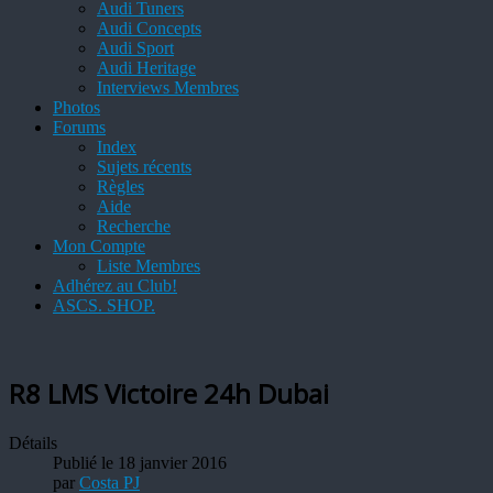
Audi Tuners
Audi Concepts
Audi Sport
Audi Heritage
Interviews Membres
Photos
Forums
Index
Sujets récents
Règles
Aide
Recherche
Mon Compte
Liste Membres
Adhérez au Club!
ASCS. SHOP.
R8 LMS Victoire 24h Dubai
Détails
Publié le 18 janvier 2016
par
Costa PJ