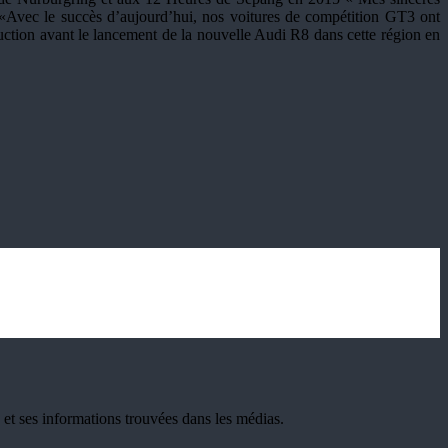
 «Avec le succès d’aujourd’hui, nos voitures de compétition GT3 ont
uction avant le lancement de la nouvelle Audi R8 dans cette région en
t ses informations trouvées dans les médias.