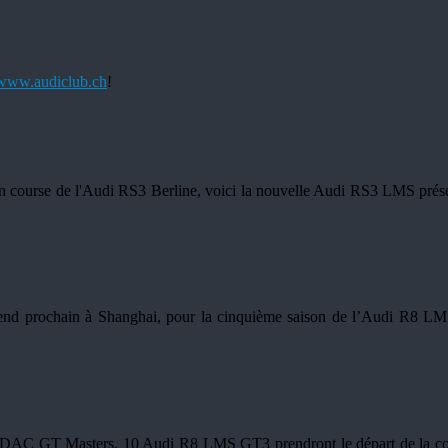
www.audiclub.ch
!
n course de l'Audi RS3 Berline, voici la nouvelle Audi RS3 LMS prése
d prochain à Shanghai, pour la cinquième saison de l’Audi R8 LMS 
es ADAC GT Masters. 10 Audi R8 LMS GT3 prendront le départ de la c