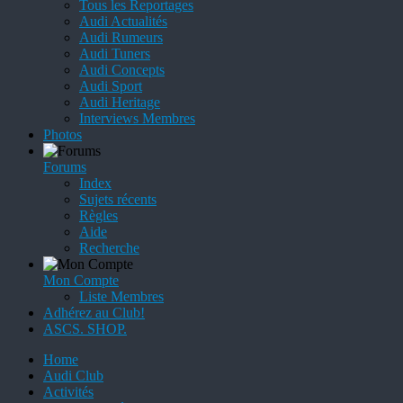
Tous les Reportages
Audi Actualités
Audi Rumeurs
Audi Tuners
Audi Concepts
Audi Sport
Audi Heritage
Interviews Membres
Photos
Forums
Index
Sujets récents
Règles
Aide
Recherche
Mon Compte
Liste Membres
Adhérez au Club!
ASCS. SHOP.
Home
Audi Club
Activités