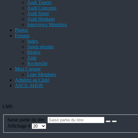
Audi Tuners
Audi Concepts
Audi Sport
Audi Heritage
Interviews Membres
Photos
Forums
Index
Sujets récents
Règles
Aide
Recherche
Mon Compte
Liste Membres
Adhérez au Club!
ASCS. SHOP.
LMS
Saisir partie du titre
Affichage #