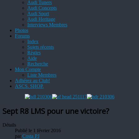
Audi Tuners
Audi Concepts
Audi Sport
Audi Heritage
Interviews Membres
Photos
Forums
Index
Sujets récents
Règles
Aide
Recherche
Mon Compte
Liste Membres
Adhérez au Club!
ASCS. SHOP.
Sept R8 LMS pour une victoire?
Détails
Publié le 1 février 2016
par
Costa PJ