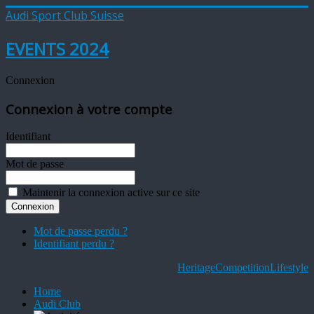
Audi Sport Club Suisse
EVENTS 2024
Connexion
Connexion à votre compte
Identifiant
Mot de passe
Maintenir la connexion active sur ce site
Mot de passe perdu ?
Identifiant perdu ?
Heritage
Competition
Lifestyle
Home
Audi Club