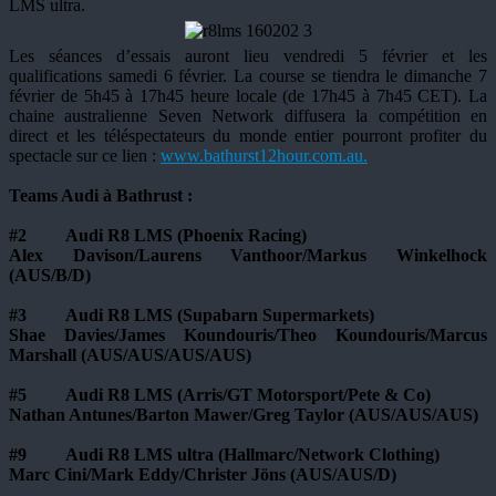
LMS ultra.
Les séances d’essais auront lieu vendredi 5 février et les
qualifications samedi 6 février. La course se tiendra le dimanche 7
février de 5h45 à 17h45 heure locale (de 17h45 à 7h45 CET). La
chaine australienne Seven Network diffusera la compétition en
direct et les téléspectateurs du monde entier pourront profiter du
spectacle sur ce lien :
www.bathurst12hour.com.au.
Teams Audi à Bathrust :
#2 Audi R8 LMS (Phoenix Racing)
Alex Davison/Laurens Vanthoor/Markus Winkelhock
(AUS/B/D)
#3 Audi R8 LMS (Supabarn Supermarkets)
Shae Davies/James Koundouris/Theo Koundouris/Marcus
Marshall (AUS/AUS/AUS/AUS)
#5 Audi R8 LMS (Arris/GT Motorsport/Pete & Co)
Nathan Antunes/Barton Mawer/Greg Taylor (AUS/AUS/AUS)
#9 Audi R8 LMS ultra (Hallmarc/Network Clothing)
Marc Cini/Mark Eddy/Christer Jöns (AUS/AUS/D)