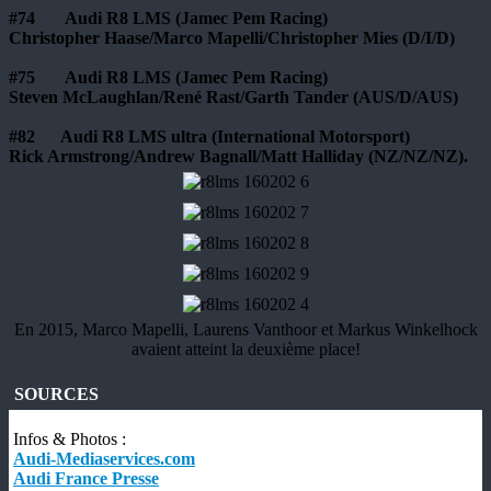
#74 Audi R8 LMS (Jamec Pem Racing)
Christopher Haase/Marco Mapelli/Christopher Mies (D/I/D)
#75 Audi R8 LMS (Jamec Pem Racing)
Steven McLaughlan/René Rast/Garth Tander (AUS/D/AUS)
#82 Audi R8 LMS ultra (International Motorsport)
Rick Armstrong/Andrew Bagnall/Matt Halliday (NZ/NZ/NZ)
.
En 2015, Marco Mapelli, Laurens Vanthoor et Markus Winkelhock
avaient atteint la deuxième place!
SOURCES
Infos & Photos :
Audi-Mediaservices.com
Audi France Presse