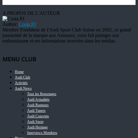
A PROPOS DE L'AUTEUR
Author:
Costa PJ
Membre Fondateur de l'Audi Sport Club Suisse en 2002, ce grand
passionné de la marque aux Anneaux, vous fait partager son
enthousiasme et ses informations trouvées dans les médias.
MENU CLUB
Home
Audi Club
Activités
Audi News
Tous les Reportages
Audi Actualités
Audi Rumeurs
Audi Tuners
Audi Concepts
Audi Sport
Audi Heritage
Interviews Membres