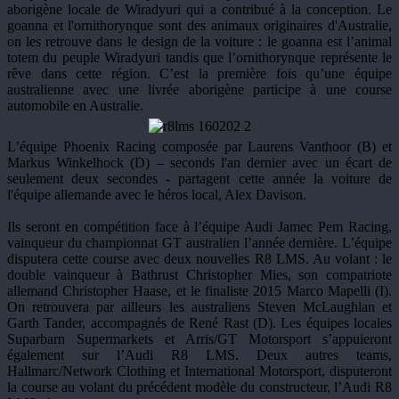
aborigène locale de Wiradyuri qui a contribué à la conception. Le
goanna et l'ornithorynque sont des animaux originaires d'Australie,
on les retrouve dans le design de la voiture : le goanna est l’animal
totem du peuple Wiradyuri tandis que l’ornithorynque représente le
rêve dans cette région. C’est la première fois qu’une équipe
australienne avec une livrée aborigène participe à une course
automobile en Australie.
L’équipe Phoenix Racing composée par Laurens Vanthoor (B) et
Markus Winkelhock (D) – seconds l'an dernier avec un écart de
seulement deux secondes - partagent cette année la voiture de
l'équipe allemande avec le héros local, Alex Davison.
Ils seront en compétition face à l’équipe Audi Jamec Pem Racing,
vainqueur du championnat GT australien l’année dernière. L’équipe
disputera cette course avec deux nouvelles R8 LMS. Au volant : le
double vainqueur à Bathrust Christopher Mies, son compatriote
allemand Christopher Haase, et le finaliste 2015 Marco Mapelli (I).
On retrouvera par ailleurs les australiens Steven McLaughlan et
Garth Tander, accompagnés de René Rast (D). Les équipes locales
Suparbarn Supermarkets et Arris/GT Motorsport s’appuieront
également sur l’Audi R8 LMS. Deux autres teams,
Hallmarc/Network Clothing et International Motorsport, disputeront
la course au volant du précédent modèle du constructeur, l’Audi R8