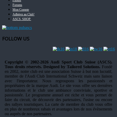
Photos
Forums
Mon Compte
Adhérez au Club!
ASCS. SHOP.
FOLLOW US
Copyright © 2002-2026 Audi Sport Club Suisse (ASCS).
Tous droits réservés. Designed by Tailored Solutions.
Fondé
en 2002, notre club est une association Suisse à but non lucratif,
membre de l'Audi Club International Schweiz mais sans liaison
avec l'importateur. Nous regroupons les passionnés et
propriétaires de la marque Audi. Le site vous offre ses dernières
informations et le club une ambiance conviviale, sportive et
passionnée. Le programme annuel est riche et vous permet de
faire du circuit, de découvrir des partenaires, l'usine ou encore
des rallyes touristiques. La carte de membre du club vous offre
en plus de nombreux rabais et avantages lors de nos évènements
ou auprès de nos partenaires.