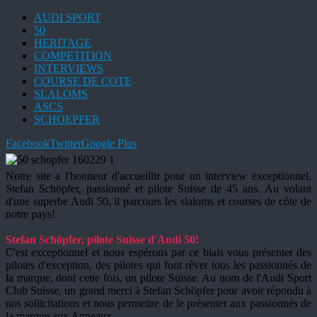
AUDI SPORT
50
HERITAGE
COMPETITION
INTERVIEWS
COURSE DE COTE
SLALOMS
ASCS
SCHOEPFER
Facebook
Twitter
Google Plus
Notre site a l'honneur d'accueillir pour un interview exceptionnel,
Stefan Schöpfer, passionné et pilote Suisse de 45 ans. Au volant
d'une superbe Audi 50, il parcours les slaloms et courses de côte de
notre pays!
Stefan Schöpfer, pilote Suisse d'Audi 50!
C'est exceptionnel et nous espérons par ce biais vous présenter des
pilotes d'exception, des pilotes qui font rêver tous les passionnés de
la marque, dont cette fois, un pilote Suisse. Au nom de l'Audi Sport
Club Suisse, un grand merci à Stefan Schöpfer pour avoir répondu à
nos sollicitations et nous permettre de le présenter aux passionnés de
la marque aux Anneaux.