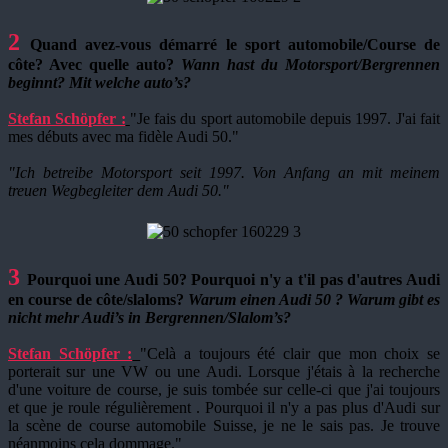
2
Quand avez-vous démarré le sport automobile/Course de
côte? Avec quelle auto?
Wann hast du Motorsport/Bergrennen
beginnt? Mit welche auto’s?
Stefan Schöpfer :
"Je fais du sport automobile depuis 1997. J'ai fait
mes débuts avec ma fidèle Audi 50."
"
Ich betreibe Motorsport seit 1997. Von Anfang an mit meinem
treuen Wegbegleiter dem Audi 50."
3
Pourquoi une Audi 50? Pourquoi n'y a t'il pas d'autres Audi
en course de côte/slaloms?
Warum einen Audi 50 ? Warum gibt es
nicht mehr Audi’s in Bergrennen/Slalom’s?
Stefan Schöpfer :
"Celà a toujours été clair que mon choix se
porterait sur une VW ou une Audi. Lorsque j'étais à la recherche
d'une voiture de course, je suis tombée sur celle-ci que j'ai toujours
et que je roule régulièrement . Pourquoi il n'y a pas plus d'Audi sur
la scène de course automobile Suisse, je ne le sais pas. Je trouve
néanmoins cela dommage."