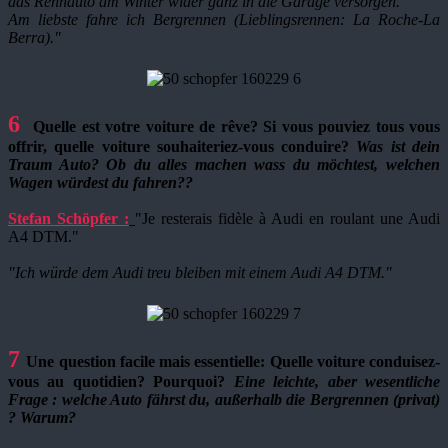
das Rennauto am Winter wider ganz in die Garage versorgen.
Am liebste fahre ich Bergrennen (Lieblingsrennen: La Roche-La
Berra)."
6
Q
uelle est votre voiture de rêve? Si vous pouviez tous vous
offrir, quelle voiture souhaiteriez-vous conduire?
Was ist dein
Traum Auto? Ob du alles machen wass du möchtest, welchen
Wagen würdest du fahren?
?
Stefan Schöpfer :
"Je resterais fidèle à Audi en roulant une Audi
A4 DTM."
"Ich würde dem Audi treu bleiben mit einem Audi A4 DTM."
7
Une question facile mais essentielle: Quelle voiture conduisez-
vous au quotidien? Pourquoi?
Eine leichte, aber wesentliche
Frage : welche Auto fährst du, außerhalb die Bergrennen (privat)
? Warum?