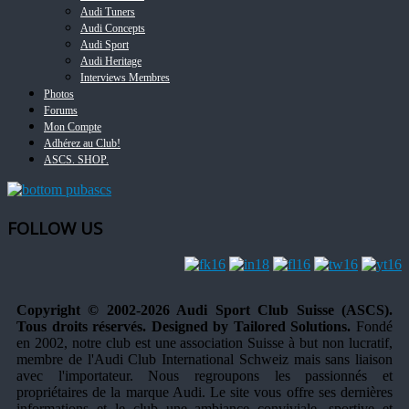
Audi Tuners
Audi Concepts
Audi Sport
Audi Heritage
Interviews Membres
Photos
Forums
Mon Compte
Adhérez au Club!
ASCS. SHOP.
FOLLOW US
Copyright © 2002-2026 Audi Sport Club Suisse (ASCS).
Tous droits réservés. Designed by Tailored Solutions.
Fondé
en 2002, notre club est une association Suisse à but non lucratif,
membre de l'Audi Club International Schweiz mais sans liaison
avec l'importateur. Nous regroupons les passionnés et
propriétaires de la marque Audi. Le site vous offre ses dernières
informations et le club une ambiance conviviale, sportive et