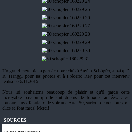
Un grand merci de la part de notre club à Stefan Schöpfer, ainsi qu'à
R. Hänggi pour les photos et à Frédéric Rey pour cet interview
réalisé le 6.11.2015!
Nous lui souhaitons beaucoup de plaisir et qu'il garde cette
incroyable passion qui le suit depuis de longues années. C'est
toujours aussi fabuleux de voir une Audi 50, surtout de nos jours, ou
elles se font rares! Merci!
SOURCES