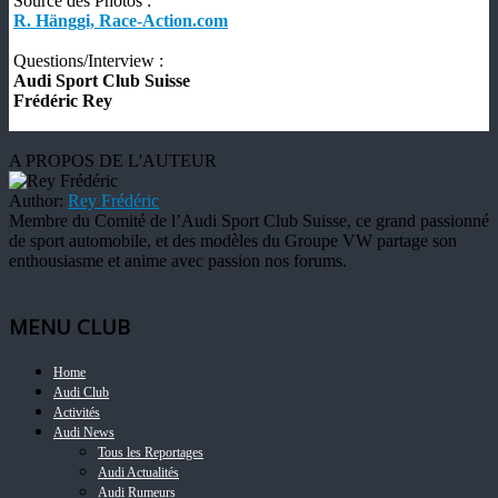
Source des Photos :
R. Hänggi, Race-Action.com
Questions/Interview :
Audi Sport Club Suisse
Frédéric Rey
A PROPOS DE L'AUTEUR
Author:
Rey Frédéric
Membre du Comité de l’Audi Sport Club Suisse, ce grand passionné
de sport automobile, et des modèles du Groupe VW partage son
enthousiasme et anime avec passion nos forums.
MENU CLUB
Home
Audi Club
Activités
Audi News
Tous les Reportages
Audi Actualités
Audi Rumeurs