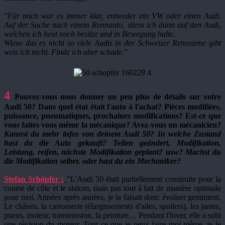
"
Für mich war es immer klar, entweder ein VW oder einen Audi.
Auf der Suche nach einem Rennauto, stiess ich dann auf den Audi,
welchen ich heut noch besitze und in Bewegung halte.
Wieso das es nicht so viele Audis in der Schweizer Rennszene gibt
weis ich nicht. Finde ich aber schade."
4
P
ouvez-vous nous donner un peu plus de détails sur votre
Audi 50? Dans quel état était l'auto à l'achat? Pièces modifiées,
puissance, pneumatiques, prochaines modifications? Est-ce que
vous faites vous même la mécanique? Avez-vous un mécanicien?
K
annst du mehr infos von deinem Audi 50? In welche Zustand
hast du die Auto gekauft? Teilen geändert, Modifikation,
Leistung, reifen, nächste Modifikation geplant? usw? Machst du
die Modifikation selber, oder hast du ein Mechaniker?
Stefan Schöpfer :
"L'Audi 50 était partiellement construite pour la
course de côte et le slalom, mais pas tout à fait de manière optimale
pour moi. Années après années, je la faisait donc évoluer gentiment.
Le châssis, la carrosserie (élargissements d'ailes, spoilers), les jantes,
pneus, moteur, transmission, la peinture… Pendant l'hiver, elle a subi
une révision du moteur. Tout ce que je peux faire moi-même, je le