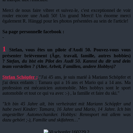
Merci de nous faire vibrer et suivez-le, c'est exceptionnel de voir
rouler encore une Audi 50! Un grand Merci! Un énorme merci
également R. Hänggi pour les photos présentées au sein de l'article!
Sa page personnelle facebook :
-
1
Stefan, vous êtes un pilote d'Audi 50. Pouvez-vous vous
présenter brièvement (Âge, travail, famille, autres hobbies)
?
Stefan, du bist ein Pilot des Audi 50. Kannst du dir und dein
team vorstellen ? (Alter, Arbeit, Familien, andere Hobbys)?
Stefan Schöpfer :
"J'ai 45 ans, je suis marié à Mariann Schöpfer et
j'ai deux enfants : Tamara qui a 16 ans et Mario qui a 14 ans. Ma
profession est mécanicien automobile. Mes hobbys sont le sport
automobile et tout ce qui va avec :-) , la famille et faire du ski."
"
Ich bin 45 Jahre alt, bin verheiratet mit Mariann Schöpfer und
habe zwei Kinder: Tamara, 16 Jahre und Mario, 14 Jahre. Ich bin
angestellter Automechaniker. Hobbys: Rennsport mit allem was
dazu gehört ;-), Familie und skifahren…"