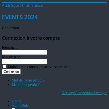
Audi Sport Club Suisse
EVENTS 2024
Connexion
Connexion à votre compte
Identifiant
Mot de passe
Maintenir la connexion active sur ce site
Mot de passe perdu ?
Identifiant perdu ?
Heritage
Competition
Lifestyle
Home
Audi Club