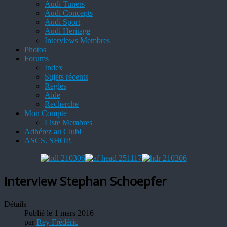
Audi Tuners
Audi Concepts
Audi Sport
Audi Heritage
Interviews Membres
Photos
Forums
Index
Sujets récents
Règles
Aide
Recherche
Mon Compte
Liste Membres
Adhérez au Club!
ASCS. SHOP.
Interview Stephan Schoepfer
Détails
Publié le 1 mars 2016
par
Rey Frédéric