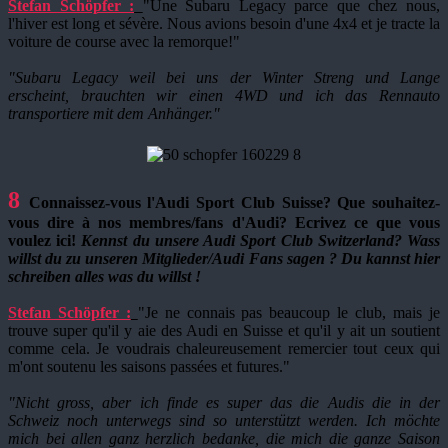
Stefan Schöpfer :
"Une Subaru Legacy parce que chez nous,
l'hiver est long et sévère. Nous avions besoin d'une 4x4 et je tracte la
voiture de course avec la remorque!"
"Subaru Legacy weil bei uns der Winter Streng und Lange
erscheint, brauchten wir einen 4WD und ich das Rennauto
transportiere mit dem Anhänger."
8
Connaissez-vous l'Audi Sport Club Suisse? Que souhaitez-
vous dire à nos membres/fans d'Audi? Ecrivez ce que vous
voulez ici!
Kennst du unsere Audi Sport Club Switzerland? Wass
willst du zu unseren Mitglieder/Audi Fans sagen ? Du kannst hier
schreiben alles was du willst !
Stefan Schöpfer :
"Je ne connais pas beaucoup le club, mais je
trouve super qu'il y aie des Audi en Suisse et qu'il y ait un soutient
comme cela. Je voudrais chaleureusement remercier tout ceux qui
m'ont soutenu les saisons passées et futures."
"Nicht gross, aber ich finde es super das die Audis die in der
Schweiz noch unterwegs sind so unterstützt werden. Ich möchte
mich bei allen ganz herzlich bedanke, die mich die ganze Saison