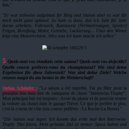
fais."
"Er war teilweise aufgebaut für Berg und Slalom aber es war für
mich nicht ganz optimal. So kam es dazu, das ich Jahr für Jahr
daran arbeitete. Fahrwerk, Karosserie (Verbreiterungen, Spoiler)
Felgen, Bereifung, Motor, Getriebe, Lackierung… Über den Winter
folgt eine Motorrevision. Alles was ich kann mache ich selber."
5
Q
uels sont vos résultats cette saison? Quels sont vos objectifs?
Quelle course préférez-vous du championnat?
Wie sind deine
Ergebnisse für diese Jahreszeit? Was sind deine Ziele? Welche
rennen magst du am besten in die Meisterschaft?
Stefan Schöpfer :
"La saison a été superbe. J'ai pu fêter pour la
première fois mon titre de vainqueur de classe "Interswiss-Trophy".
Mon principal but est toujours : Avoir du plaisir et de pouvoir rentrer
la voiture au chaud dans le garage l'hiver. Ce que je prefère le plus,
c'est la course de côte (ma course préférée : La Roche-La Berra)."
"Die Saison war super. Ich konnte das erste mal den Interswiss-
Trophy Titel feiern. Mein grösstes Ziel ist immer: Spass haben und