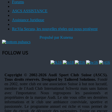
Forums
ASCS ASSISTANCE
Assistance Juridique
Re:Via Secura, les nouvelles règles qui nous protègent
Propulsé par
Kunena
FOLLOW US
Copyright © 2002-2026 Audi Sport Club Suisse (ASCS).
Tous droits réservés. Designed by Tailored Solutions.
Fondé
en 2002, notre club est une association Suisse à but non lucratif,
membre de l'Audi Club International Schweiz mais sans liaison
avec l'importateur. Nous regroupons les passionnés et
propriétaires de la marque Audi. Le site vous offre ses dernières
informations et le club une ambiance conviviale, sportive et
passionnée. Le programme annuel est riche et vous permet de
faire du circuit, de découvrir des partenaires, l'usine ou encore