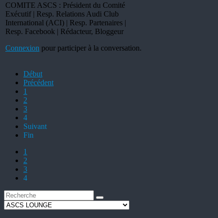
COMITE ASCS : Président du Comité
Exécutif | Resp. Relations Audi Club
International (ACI) | Resp. Partenaires |
Resp. Facebook | Rédacteur, Bloggeur
Connexion
pour participer à la conversation.
Début
Précédent
1
2
3
4
Suivant
Fin
1
2
3
4