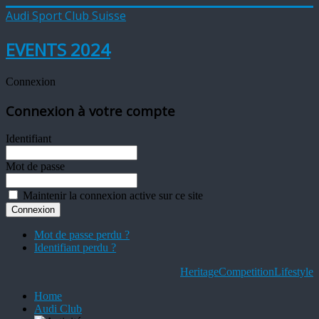
Audi Sport Club Suisse
EVENTS 2024
Connexion
Connexion à votre compte
Identifiant
Mot de passe
Maintenir la connexion active sur ce site
Mot de passe perdu ?
Identifiant perdu ?
Heritage
Competition
Lifestyle
Home
Audi Club