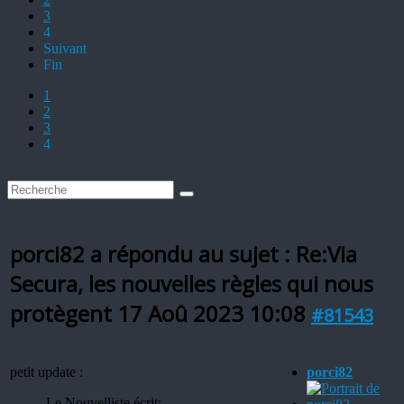
3
4
Suivant
Fin
1
2
3
4
porci82 a répondu au sujet : Re:Via
Secura, les nouvelles règles qui nous
protègent
17 Aoû 2023 10:08
#81543
petit update :
porci82
Le Nouvelliste écrit: