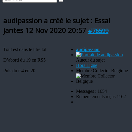
audipassion a créé le sujet : Essai
jantes
12 Nov 2020 20:57
#76599
Tout est dans le titre lol
audipassion
D’abord du 19 en RS5
Auteur du sujet
Hors Ligne
Puis du rs4 en 20
Membre Collector Belgique
Messages : 1654
Remerciements reçus 1162