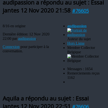
audipassion a répondu au sujet : Essai
jantes
12 Nov 2020 21:58
#76605
8/16 en origine
audipassion
Dernière édition: 12 Nov 2020
22:00 par
audipassion
.
Auteur du sujet
Hors Ligne
Connexion
pour participer à la
Membre Collector
conversation.
Belgique
Messages : 1654
Remerciements reçus
1162
Aquila a répondu au sujet : Essai
jantes
12 Nov 2020 22:51
#76606