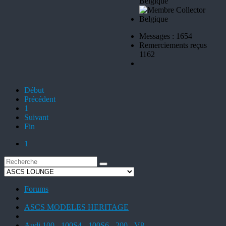
Belgique
Messages : 1654
Remerciements reçus
1162
Début
Précédent
1
Suivant
Fin
1
Forums
ASCS MODELES HERITAGE
Audi 100 - 100S4 - 100S6 - 200 - V8