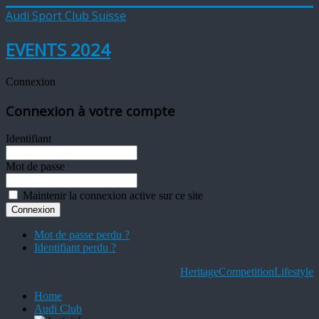
Audi Sport Club Suisse
EVENTS 2024
Connexion
Connexion à votre compte
Identifiant
Mot de passe
Maintenir la connexion active sur ce site
Mot de passe perdu ?
Identifiant perdu ?
Heritage
Competition
Lifestyle
Home
Audi Club