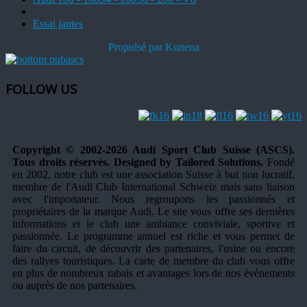
Essai jantes
Propulsé par
Kunena
FOLLOW US
Copyright © 2002-2026 Audi Sport Club Suisse (ASCS).
Tous droits réservés. Designed by Tailored Solutions.
Fondé
en 2002, notre club est une association Suisse à but non lucratif,
membre de l'Audi Club International Schweiz mais sans liaison
avec l'importateur. Nous regroupons les passionnés et
propriétaires de la marque Audi. Le site vous offre ses dernières
informations et le club une ambiance conviviale, sportive et
passionnée. Le programme annuel est riche et vous permet de
faire du circuit, de découvrir des partenaires, l'usine ou encore
des rallyes touristiques. La carte de membre du club vous offre
en plus de nombreux rabais et avantages lors de nos évènements
ou auprès de nos partenaires.