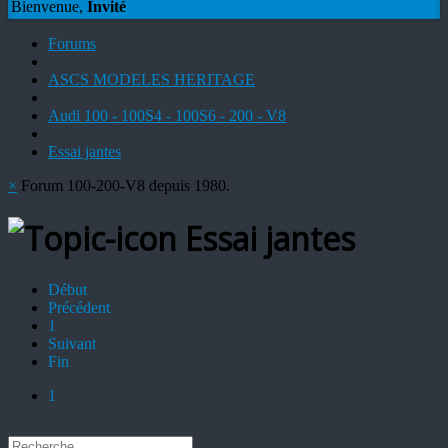
Bienvenue,
Invité
Forums
ASCS MODELES HERITAGE
Audi 100 - 100S4 - 100S6 - 200 - V8
Essai jantes
×
Forum 100-200-V8 depuis 1980.
Essai jantes
Début
Précédent
1
Suivant
Fin
1