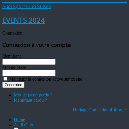
Audi Sport Club Suisse
EVENTS 2024
Connexion
Connexion à votre compte
Identifiant
Mot de passe
Maintenir la connexion active sur ce site
Mot de passe perdu ?
Identifiant perdu ?
Heritage
Competition
Lifestyle
Home
Audi Club