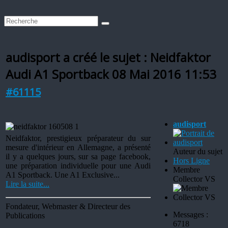
audisport a créé le sujet : Neidfaktor
Audi A1 Sportback
08 Mai 2016 11:53
#61115
audisport
Neidfaktor, prestigieux préparateur du sur
mesure d'intérieur en Allemagne, a présenté
Auteur du sujet
il y a quelques jours, sur sa page facebook,
Hors Ligne
une préparation individuelle pour une Audi
Membre
A1 Sportback. Une A1 Exclusive...
Collector VS
Lire la suite...
Fondateur, Webmaster & Directeur des
Messages :
Publications
6718