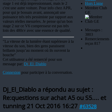
stage 1 est déjà impressionnant, mais le 2
Hors Ligne
c'est une autre voiture. Pour info chez APR,
Membre Club
pour qui je bossais avant, annonçait une
GE
puissance très très pessimiste par rapport aux
valeurs réelles mesurées. Je pense qu'un bon
stage 2 sur ce V6 compresseur est pas très
Messages :
loin des 480cv avec une essence de qualité.
3803
Remerciements
"La vitesse de la lumière étant supérieure à la
reçus 817
vitesse du son, bien des gens paraissent
brillants jusqu’au moment où ils ouvrent la
bouche"
Cet utilisateur a été remercié pour son
message par:
Dj_El_Diablo
Connexion
pour participer à la conversation.
Dj_El_Diablo a répondu au sujet :
Re:questions sur achat A5 ou S5.... et
tunning
21 Oct 2016 16:27
#63528