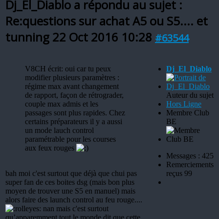
Dj_El_Diablo a répondu au sujet :
Re:questions sur achat A5 ou S5.... et
tunning
22 Oct 2016 10:28
#63544
V8CH écrit: oui car tu peux
Dj_El_Diablo
modifier plusieurs paramètres :
régime max avant changement
de rapport, façon de rétrograder,
Auteur du sujet
couple max admis et les
Hors Ligne
passages sont plus rapides. Chez
Membre Club
certains préparateurs il y a aussi
BE
un mode lauch control
paramétrable pour les courses
aux feux rouges
Messages : 425
Remerciements
bah moi c'est surtout que déjà que chui pas
reçus 99
super fan de ces boites dsg (mais bon plus
moyen de trouver une S5 en manuel) mais
alors faire des launch control au feu rouge....
nan mais c'est surtout
qu’apparemment tout le monde dit que cette