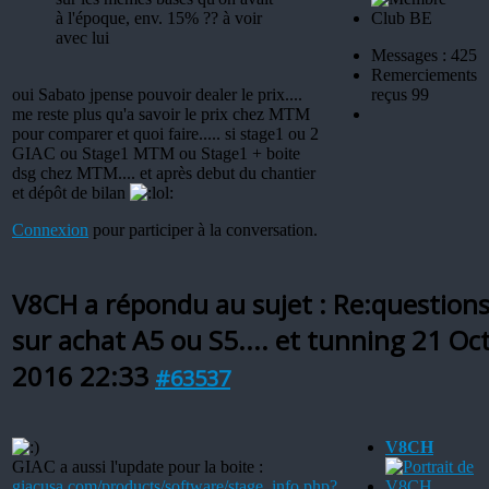
à l'époque, env. 15% ?? à voir
avec lui
Messages : 425
Remerciements
oui Sabato jpense pouvoir dealer le prix....
reçus 99
me reste plus qu'a savoir le prix chez MTM
pour comparer et quoi faire..... si stage1 ou 2
GIAC ou Stage1 MTM ou Stage1 + boite
dsg chez MTM.... et après debut du chantier
et dépôt de bilan
Connexion
pour participer à la conversation.
V8CH a répondu au sujet : Re:question
sur achat A5 ou S5.... et tunning
21 Oc
2016 22:33
#63537
V8CH
GIAC a aussi l'update pour la boite :
giacusa.com/products/software/stage_info.php?