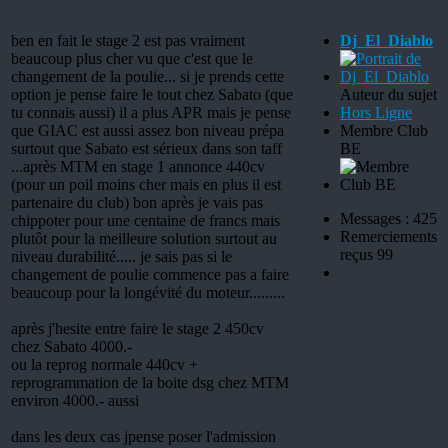
ben en fait le stage 2 est pas vraiment
Dj_El_Diablo
beaucoup plus cher vu que c'est que le
changement de la poulie... si je prends cette
option je pense faire le tout chez Sabato (que
Auteur du sujet
tu connais aussi) il a plus APR mais je pense
Hors Ligne
que GIAC est aussi assez bon niveau prépa
Membre Club
surtout que Sabato est sérieux dans son taff
BE
...après MTM en stage 1 annonce 440cv
(pour un poil moins cher mais en plus il est
partenaire du club) bon après je vais pas
Messages : 425
chippoter pour une centaine de francs mais
Remerciements
plutôt pour la meilleure solution surtout au
reçus 99
niveau durabilité..... je sais pas si le
changement de poulie commence pas a faire
beaucoup pour la longévité du moteur.........
après j'hesite entre faire le stage 2 450cv
chez Sabato 4000.-
ou la reprog normale 440cv +
reprogrammation de la boite dsg chez MTM
environ 4000.- aussi
dans les deux cas jpense poser l'admission