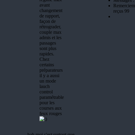
Messages :
avant
Remerciem
changement
reçus 99
de rapport,
façon de
rétrograder,
couple max
admis et les
passages
sont plus
rapides.
Chez
certains
préparateurs
il y a aussi
un mode
lauch
control
paramétrable
pour les
courses aux
feux rouges
bah moi c'est surtout que