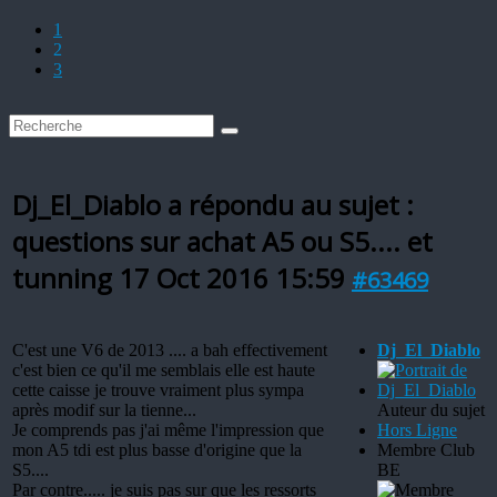
1
2
3
Dj_El_Diablo a répondu au sujet :
questions sur achat A5 ou S5.... et
tunning
17 Oct 2016 15:59
#63469
C'est une V6 de 2013 .... a bah effectivement
Dj_El_Diablo
c'est bien ce qu'il me semblais elle est haute
cette caisse je trouve vraiment plus sympa
après modif sur la tienne...
Auteur du sujet
Je comprends pas j'ai même l'impression que
Hors Ligne
mon A5 tdi est plus basse d'origine que la
Membre Club
S5....
BE
Par contre..... je suis pas sur que les ressorts