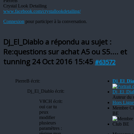
PierreB
Crystal Look Detailing
www.facebook.com/crystallookdetailing/
Connexion
pour participer à la conversation.
Dj_El_Diablo a répondu au sujet :
Re:questions sur achat A5 ou S5.... et
tunning
24 Oct 2016 15:45
#63572
PierreB écrit:
Dj_El_Dia
Dj_El_Diablo écrit:
Auteur du s
V8CH écrit:
Hors Ligne
oui car tu
Membre Cl
peux
BE
modifier
plusieurs
paramètres :
régime max