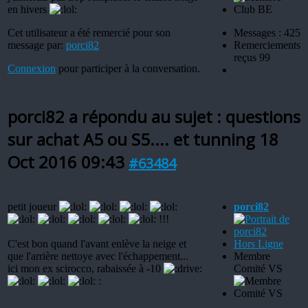
en hivers
Cet utilisateur a été remercié pour son
Messages : 425
message par:
porci82
Remerciements
reçus 99
Connexion
pour participer à la conversation.
porci82 a répondu au sujet : questions
sur achat A5 ou S5.... et tunning
18
Oct 2016 09:43
#63484
petit joueur
porci82
!!!
C'est bon quand l'avant enlève la neige et
Hors Ligne
que l'arrière nettoye avec l'échappement...
Membre
ici mon ex scirocco, rabaissée à -10
Comité VS
: