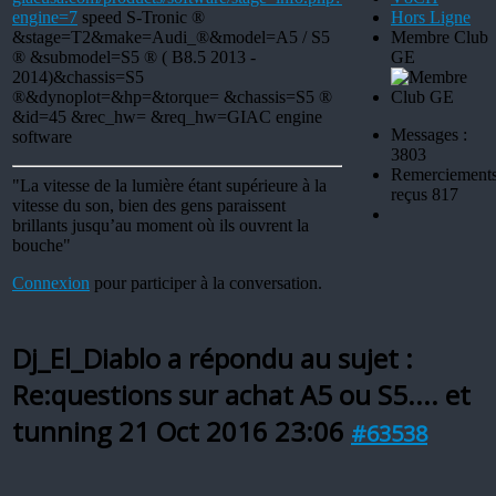
engine=7
speed S-Tronic ®
Hors Ligne
&stage=T2&make=Audi_®&model=A5 / S5
Membre Club
® &submodel=S5 ® ( B8.5 2013 -
GE
2014)&chassis=S5
®&dynoplot=&hp=&torque= &chassis=S5 ®
&id=45 &rec_hw= &req_hw=GIAC engine
Messages :
software
3803
Remerciement
"La vitesse de la lumière étant supérieure à la
reçus 817
vitesse du son, bien des gens paraissent
brillants jusqu’au moment où ils ouvrent la
bouche"
Connexion
pour participer à la conversation.
Dj_El_Diablo a répondu au sujet :
Re:questions sur achat A5 ou S5.... et
tunning
21 Oct 2016 23:06
#63538