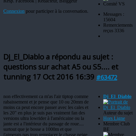
Resp. Facebook | Rédacteur, Bloggeur
Connexion
pour participer à la conversation.
Messages :
15604
Remerciements
reçus 3336
Dj_El_Diablo a répondu au sujet :
questions sur achat A5 ou S5.... et
tunning
17 Oct 2016 16:39
#63472
non effectivement ca m'as l'air tiptop comme
Dj_El_Diablo
rabaissement et je pense que 10 ou 20mm de
moins ca peut encore passer avec les cales et
les 20" en plus je suis pas vraiment fan des
Auteur du sujet
versions ultra lowrider à l'américaine ou la
Hors Ligne
jante est a l'intérieur du passage de roue....
Membre Club
surtout que je bosse a 1000m et que
BE
j'aimerais pas trop remplacer le chasse neige