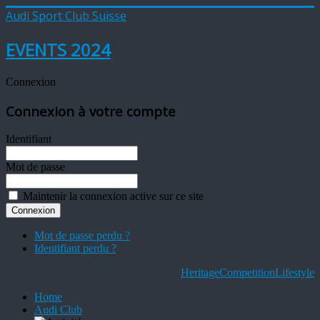
Audi Sport Club Suisse
EVENTS 2024
Connexion
Connexion à votre compte
Identifiant
Mot de passe
Maintenir la connexion active sur ce site
Mot de passe perdu ?
Identifiant perdu ?
Heritage
Competition
Lifestyle
Home
Audi Club