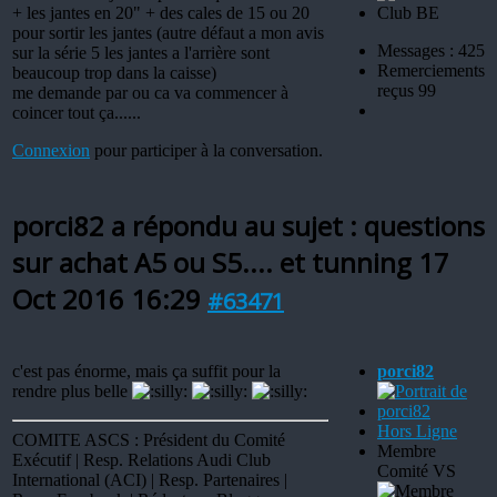
+ les jantes en 20" + des cales de 15 ou 20
pour sortir les jantes (autre défaut a mon avis
Messages : 425
sur la série 5 les jantes a l'arrière sont
Remerciements
beaucoup trop dans la caisse)
reçus 99
me demande par ou ca va commencer à
coincer tout ça......
Connexion
pour participer à la conversation.
porci82 a répondu au sujet : questions
sur achat A5 ou S5.... et tunning
17
Oct 2016 16:29
#63471
c'est pas énorme, mais ça suffit pour la
porci82
rendre plus belle
Hors Ligne
COMITE ASCS : Président du Comité
Membre
Exécutif | Resp. Relations Audi Club
Comité VS
International (ACI) | Resp. Partenaires |