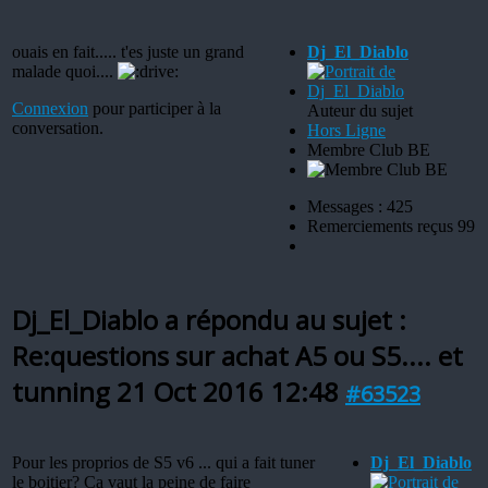
ouais en fait..... t'es juste un grand
Dj_El_Diablo
malade quoi....
Connexion
pour participer à la
Auteur du sujet
conversation.
Hors Ligne
Membre Club BE
Messages : 425
Remerciements reçus 99
Dj_El_Diablo a répondu au sujet :
Re:questions sur achat A5 ou S5.... et
tunning
21 Oct 2016 12:48
#63523
Pour les proprios de S5 v6 ... qui a fait tuner
Dj_El_Diablo
le boitier? Ca vaut la peine de faire