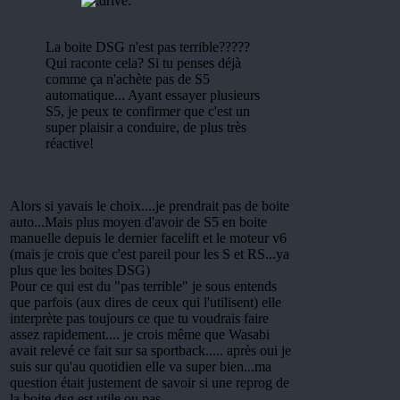
La boite DSG n'est pas terrible?????
Qui raconte cela? Si tu penses déjà
comme ça n'achète pas de S5
automatique... Ayant essayer plusieurs
S5, je peux te confirmer que c'est un
super plaisir a conduire, de plus très
réactive!
Alors si yavais le choix....je prendrait pas de boite
auto...Mais plus moyen d'avoir de S5 en boite
manuelle depuis le dernier facelift et le moteur v6
(mais je crois que c'est pareil pour les S et RS...ya
plus que les boites DSG)
Pour ce qui est du "pas terrible" je sous entends
que parfois (aux dires de ceux qui l'utilisent) elle
interprète pas toujours ce que tu voudrais faire
assez rapidement.... je crois même que Wasabi
avait relevé ce fait sur sa sportback..... après oui je
suis sur qu'au quotidien elle va super bien...ma
question était justement de savoir si une reprog de
la boite dsg est utile ou pas....