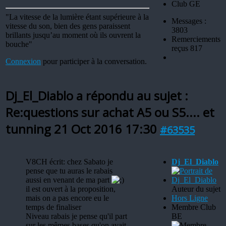
"La vitesse de la lumière étant supérieure à la
Messages :
vitesse du son, bien des gens paraissent
3803
brillants jusqu’au moment où ils ouvrent la
Remerciements
bouche"
reçus 817
Connexion
pour participer à la conversation.
Dj_El_Diablo a répondu au sujet :
Re:questions sur achat A5 ou S5.... et
tunning
21 Oct 2016 17:30
#63535
V8CH écrit: chez Sabato je
Dj_El_Diablo
pense que tu auras le rabais
aussi en venant de ma part
il est ouvert à la proposition,
Auteur du sujet
mais on a pas encore eu le
Hors Ligne
temps de finaliser
Membre Club
Niveau rabais je pense qu'il part
BE
sur les mêmes bases qu'on avait