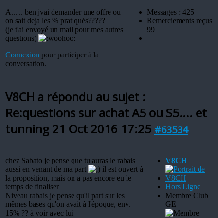
A...... ben jvai demander une offre ou
Messages : 425
on sait deja les % pratiqués?????
Remerciements reçus
(je t'ai envoyé un mail pour mes autres
99
questions)
Connexion
pour participer à la
conversation.
V8CH a répondu au sujet :
Re:questions sur achat A5 ou S5.... et
tunning
21 Oct 2016 17:25
#63534
chez Sabato je pense que tu auras le rabais
V8CH
aussi en venant de ma part
il est ouvert à
la proposition, mais on a pas encore eu le
temps de finaliser
Hors Ligne
Niveau rabais je pense qu'il part sur les
Membre Club
mêmes bases qu'on avait à l'époque, env.
GE
15% ?? à voir avec lui