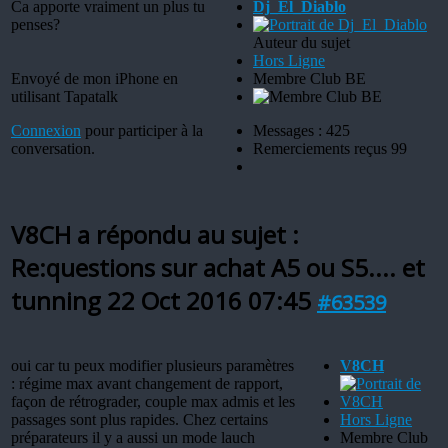
Ca apporte vraiment un plus tu
Dj_El_Diablo
penses?
Auteur du sujet
Hors Ligne
Envoyé de mon iPhone en
Membre Club BE
utilisant Tapatalk
Connexion
pour participer à la
Messages : 425
conversation.
Remerciements reçus 99
V8CH a répondu au sujet :
Re:questions sur achat A5 ou S5.... et
tunning
22 Oct 2016 07:45
#63539
oui car tu peux modifier plusieurs paramètres
V8CH
: régime max avant changement de rapport,
façon de rétrograder, couple max admis et les
passages sont plus rapides. Chez certains
Hors Ligne
préparateurs il y a aussi un mode lauch
Membre Club