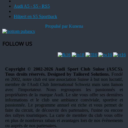
Audi A5 - S5 - RS5
Hilpert en S5 Sportback
Propulsé par
Kunena
FOLLOW US
Copyright © 2002-2026 Audi Sport Club Suisse (ASCS).
Tous droits réservés. Designed by Tailored Solutions.
Fondé
en 2002, notre club est une association Suisse à but non lucratif,
membre de l'Audi Club International Schweiz mais sans liaison
avec l'importateur. Nous regroupons les passionnés et
propriétaires de la marque Audi. Le site vous offre ses dernières
informations et le club une ambiance conviviale, sportive et
passionnée. Le programme annuel est riche et vous permet de
faire du circuit, de découvrir des partenaires, l'usine ou encore
des rallyes touristiques. La carte de membre du club vous offre
en plus de nombreux rabais et avantages lors de nos évènements
ou auprès de nos partenaires.