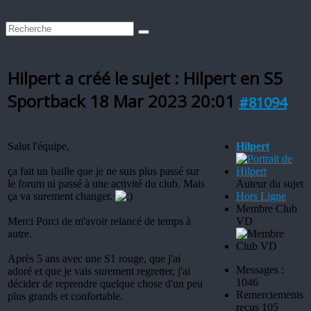
Hilpert a créé le sujet : Hilpert en S5
Sportback
18 Mar 2023 20:01
#81094
Salut l'équipe,
Hilpert
ça fait un baille que je ne suis plus passé sur
le forum ni passé à une activité du club. Mais
Auteur du sujet
ça va surement changer.
Hors Ligne
Membre Club
Merci Porci de m'avoir relancé de temps à
VD
autre.
Après 5 ans avec une S1 rouge, que j'ai
Messages :
adoré et que je vais surement regretter, j'ai
1046
décider de reprendre quelque chose d'un peu
Remerciements
plus grands et confortable.
reçus 105