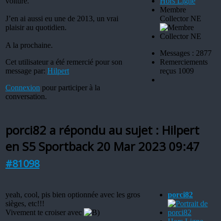
voiture.
Hors Ligne
Membre
J’en ai aussi eu une de 2013, un vrai
Collector NE
plaisir au quotidien.
A la prochaine.
Messages : 2877
Cet utilisateur a été remercié pour son
Remerciements
message par:
Hilpert
reçus 1009
Connexion
pour participer à la
conversation.
porci82 a répondu au sujet : Hilpert
en S5 Sportback
20 Mar 2023 09:47
#81098
yeah, cool, pis bien optionnée avec les gros
porci82
sièges, etc!!!
Vivement te croiser avec