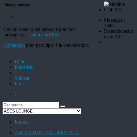
Pièces jointes :
Messages :
1046
Cet utilisateur a été remercié pour son
Remerciements
message par:
audimann1965
reçus 105
Connexion
pour participer à la conversation.
Début
Précédent
1
Suivant
Fin
1
Forums
ASCS MODELES LIFESTYLE