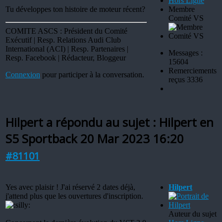
Hors Ligne
Tu développes ton histoire de moteur récent?
Membre
Comité VS
COMITE ASCS : Président du Comité
Exécutif | Resp. Relations Audi Club
International (ACI) | Resp. Partenaires |
Messages :
Resp. Facebook | Rédacteur, Bloggeur
15604
Remerciements
Connexion
pour participer à la conversation.
reçus 3336
Hilpert a répondu au sujet : Hilpert en
S5 Sportback
20 Mar 2023 16:20
#81101
Yes avec plaisir ! J'ai réservé 2 dates déjà,
Hilpert
j'attend plus que les ouvertures d'inscription.
Auteur du sujet