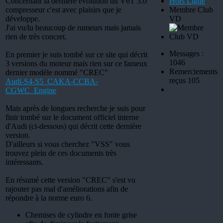
Concernant la dernière évolution du V6T 3.0
Hors Ligne
compresseur c'est avec plaisirs que je
Membre Club
développe.
VD
J'ai vu/lu beaucoup de rumeurs mais jamais
rien de très concret.
Messages :
En premier je suis tombé sur ce site qui décrit
1046
3 versions du moteur mais rien sur ce fameux
Remerciements
dernier modèle nommé "CREC"
reçus 105
Audi-S4-S5_CAKA-CCBA-
CGWC_Engine
Mais après de longues recherche je suis pour
finir tombé sur le document officiel interne
d'Audi (ci-dessous) qui décrit cette dernière
version.
D'ailleurs si vous cherchez "VSS" vous
trouvez plein de ces documents très
intéressants.
En résumé cette version "CREC" s'est vu
rajouter pas mal d'améliorations afin de
répondre à la norme euro 6.
Chemises de cylindre en fonte grise