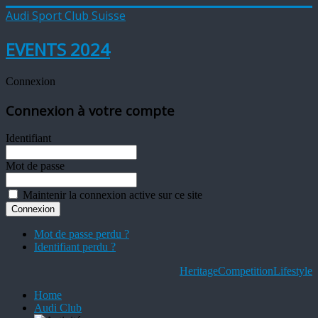
Audi Sport Club Suisse
EVENTS 2024
Connexion
Connexion à votre compte
Identifiant
Mot de passe
Maintenir la connexion active sur ce site
Mot de passe perdu ?
Identifiant perdu ?
Heritage
Competition
Lifestyle
Home
Audi Club