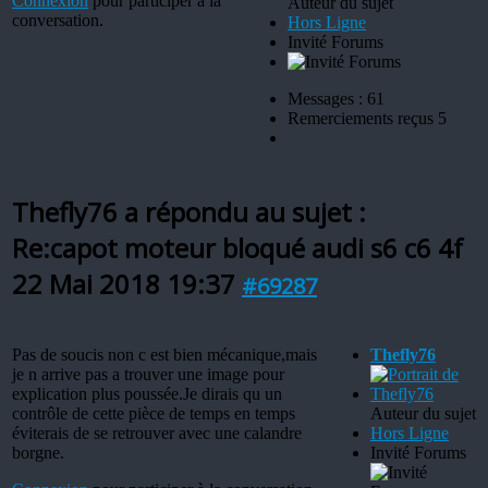
Connexion
pour participer à la
Auteur du sujet
conversation.
Hors Ligne
Invité Forums
Messages : 61
Remerciements reçus 5
Thefly76 a répondu au sujet :
Re:capot moteur bloqué audi s6 c6 4f
22 Mai 2018 19:37
#69287
Pas de soucis non c est bien mécanique,mais
Thefly76
je n arrive pas a trouver une image pour
explication plus poussée.Je dirais qu un
contrôle de cette pièce de temps en temps
Auteur du sujet
éviterais de se retrouver avec une calandre
Hors Ligne
borgne.
Invité Forums