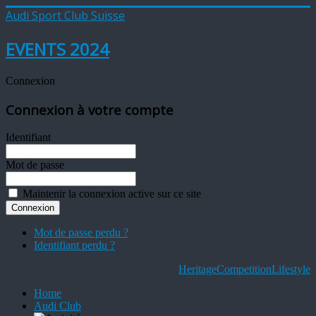
Audi Sport Club Suisse
EVENTS 2024
Connexion
Connexion à votre compte
Identifiant
Mot de passe
Maintenir la connexion active sur ce site
Mot de passe perdu ?
Identifiant perdu ?
Heritage
Competition
Lifestyle
Home
Audi Club