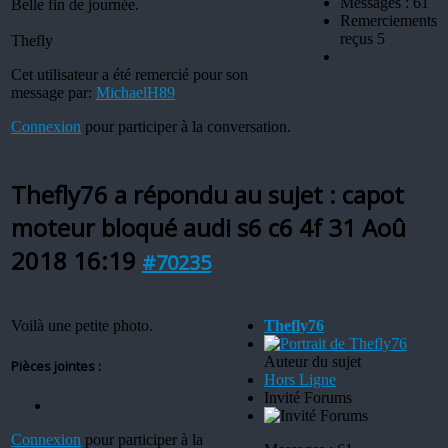
Messages : 61
Belle fin de journée.
Remerciements
reçus 5
Thefly
Cet utilisateur a été remercié pour son
message par:
MichaelH89
Connexion
pour participer à la conversation.
Thefly76 a répondu au sujet : capot
moteur bloqué audi s6 c6 4f
31 Aoû
2018 16:19
#70235
Voilà une petite photo.
Thefly76
Auteur du sujet
Pièces jointes :
Hors Ligne
Invité Forums
Connexion
pour participer à la