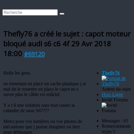
Thefly76 a créé le sujet : capot moteur
bloqué audi s6 c6 4f
29 Avr 2018
18:00
#69120
Hello les gens.
Thefly76
en remettant en place un cache plastique j ai
mal du le remettre en place.le capot ne s
Auteur du sujet
ouvre plus le câble est relâché.
Hors Ligne
Invité Forums
Y a t il une solution sans tout casser la
calandre de mon S6????
Messages : 61
Merci pour vos lumières ou vos photos de
Remerciements
mécanisme que j puisse imaginer ou tirer
reçus 5
pour débloquer.