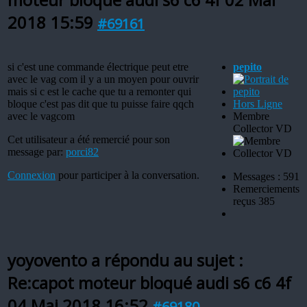
2018 15:59
#69161
si c'est une commande électrique peut etre
pepito
avec le vag com il y a un moyen pour ouvrir
mais si c est le cache que tu a remonter qui
bloque c'est pas dit que tu puisse faire qqch
Hors Ligne
avec le vagcom
Membre
Collector VD
Cet utilisateur a été remercié pour son
message par:
porci82
Connexion
pour participer à la conversation.
Messages : 591
Remerciements
reçus 385
yoyovento a répondu au sujet :
Re:capot moteur bloqué audi s6 c6 4f
04 Mai 2018 16:52
#69180