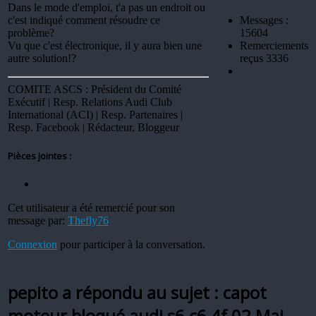
Dans le mode d'emploi, t'a pas un endroit ou
c'est indiqué comment résoudre ce
Messages :
problème?
15604
Vu que c'est électronique, il y aura bien une
Remerciements
autre solution!?
reçus 3336
COMITE ASCS : Président du Comité
Exécutif | Resp. Relations Audi Club
International (ACI) | Resp. Partenaires |
Resp. Facebook | Rédacteur, Bloggeur
Pièces jointes :
Cet utilisateur a été remercié pour son
message par:
Thefly76
Connexion
pour participer à la conversation.
pepito a répondu au sujet : capot
moteur bloqué audi s6 c6 4f
02 Mai