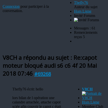
Connexion
pour participer à la
Auteur du sujet
conversation.
Hors Ligne
Invité Forums
Messages : 61
Remerciements
reçus 5
V8CH a répondu au sujet : Re:capot
moteur bloqué audi s6 c6 4f
20 Mai
2018 07:46
#69268
Thefly76 écrit: hello
V8CH
lors bilan de l opération une
calandre arrachée, attache capot
Hors Ligne
sciée afin couvrir le capot c était
Membre Club