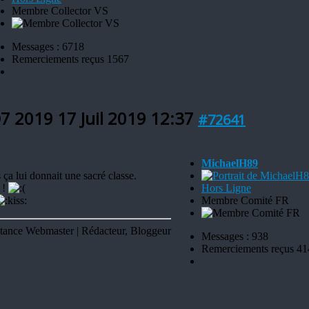
Membre Collector VS
Messages : 6718
Remerciements reçus 1567
 Q7 2019
17 Juil 2019 12:37
#72641
MichaelH89
 ça lui donnait une sacré classe.
 !
Hors Ligne
Membre Comité FR
tance Webmaster | Rédacteur, Bloggeur
Messages : 938
Remerciements reçus 41