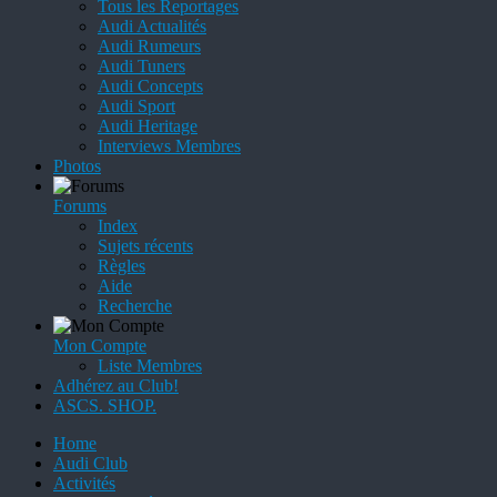
Tous les Reportages
Audi Actualités
Audi Rumeurs
Audi Tuners
Audi Concepts
Audi Sport
Audi Heritage
Interviews Membres
Photos
Forums
Index
Sujets récents
Règles
Aide
Recherche
Mon Compte
Liste Membres
Adhérez au Club!
ASCS. SHOP.
Home
Audi Club
Activités