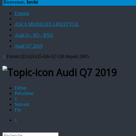
Bienvenue,
Invité
Forums
ASCS MODELES LIFESTYLE
Audi Q - SQ - RSQ
Audi Q7 2019
×
Forum Q2-Q3-Q5-Q6-Q7-Q8 depuis 2005.
Audi Q7 2019
Début
Précédent
1
Suivant
Fin
1