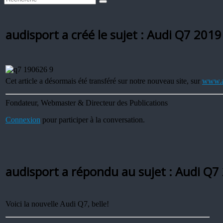
audisport a créé le sujet : Audi Q7 201
Cet article a désormais été transféré sur notre nouveau site, sur
www.a
Fondateur, Webmaster & Directeur des Publications
Connexion
pour participer à la conversation.
audisport a répondu au sujet : Audi Q
Voici la nouvelle Audi Q7, belle!