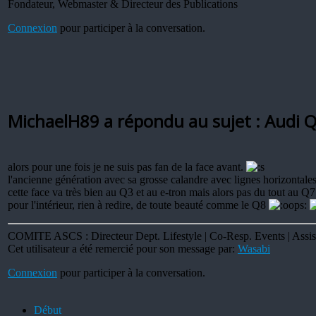
Fondateur, Webmaster & Directeur des Publications
Connexion
pour participer à la conversation.
MichaelH89 a répondu au sujet : Audi
alors pour une fois je ne suis pas fan de la face avant.
l'ancienne génération avec sa grosse calandre avec lignes horizontales
cette face va très bien au Q3 et au e-tron mais alors pas du tout au Q7
pour l'intérieur, rien à redire, de toute beauté comme le Q8
COMITE ASCS : Directeur Dept. Lifestyle | Co-Resp. Events | Assis
Cet utilisateur a été remercié pour son message par:
Wasabi
Connexion
pour participer à la conversation.
Début