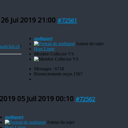
9
26 Jui 2019 21:00
#72561
audisport
Auteur du sujet
udiclub.ch
!
Hors Ligne
Membre Collector VS
Messages : 6718
Remerciements reçus 1567
7 2019
05 Juil 2019 00:10
#72562
audisport
Auteur du sujet
Hors Ligne