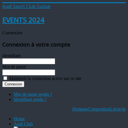
Audi Sport Club Suisse
EVENTS 2024
Connexion
Connexion à votre compte
Identifiant
Mot de passe
Maintenir la connexion active sur ce site
Mot de passe perdu ?
Identifiant perdu ?
Heritage
Competition
Lifestyle
Home
Audi Club