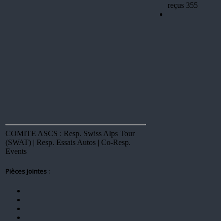
reçus 355
COMITE ASCS : Resp. Swiss Alps Tour
(SWAT) | Resp. Essais Autos | Co-Resp.
Events
Pièces jointes :