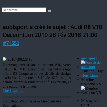
audisport a créé le sujet : Audi R8 V10
Decennium 2019
28 Fév 2018 21:00
#71552
audisport
Hommage aux 10 ans du moteur V10, voici
l’Audi R8 V10 Decennium! En fait il s’agit
Auteur du sujet
d’une R8 Coupé avec des détails de design
Hors Ligne
exclusifs. Un moteur V10 de 620 cv, des
Membre
détails bronze à l’intérieur et à l’extérieur, et
Collector VS
une édition très limitée...
Lire la suite...
Messages :
Fondateur, Webmaster & Directeur des
6718
Publications