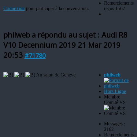
Remerciements
Connexion
pour participer à la conversation.
reçus 1567
philweb a répondu au sujet : Audi R8
V10 Decennium 2019
21 Mar 2019
20:53
#71780
Au salon de Genève
philweb
Hors Ligne
Membre
Comité VS
Messages :
2162
Remerciements